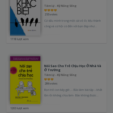
Tâm Lý - Kỹ Năng Sống
255 votes
Cứ dấu mình trong một cái vỏ ốc liệu thành
công và cơ hội có đến với bạn đẹp như…
1118 lượt xem
Nói Sao Cho Trẻ Chịu Học Ở Nhà Và
Ở Trường
Tâm Lý - Kỹ Năng Sống
286 votes
Bọn trẻ con bây giờ…- Bảo làm bài tập – khất
lần rồi không chịu làm- Bảo không được
thức…
1203 lượt xem