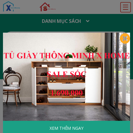
☰
DANH MỤC SÁCH
T
Ì
M
K
I
Ế
M
:
Đăng ký
Đăng nhập
Home
Tâm Lý - Kỹ Năng Sống
TÂM LÝ - KỸ NĂNG SỐNG
XEM THÊM NGAY