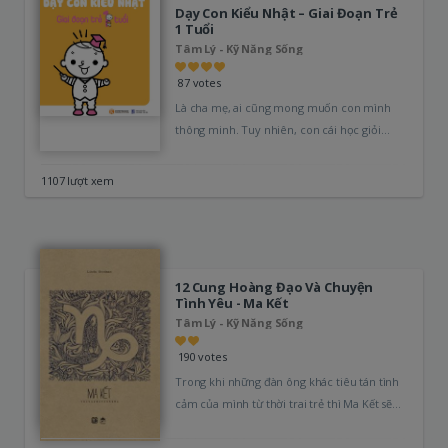
Dạy Con Kiểu Nhật – Giai Đoạn Trẻ
1 Tuổi
Tâm Lý - Kỹ Năng Sống
87 votes
Là cha mẹ, ai cũng mong muốn con mình
thông minh. Tuy nhiên, con cái học giỏi
không có nghĩa…
1107 lượt xem
12 Cung Hoàng Đạo Và Chuyện
Tình Yêu - Ma Kết
Tâm Lý - Kỹ Năng Sống
190 votes
Trong khi những đàn ông khác tiêu tán tình
cảm của mình từ thời trai trẻ thì Ma Kết sẽ…