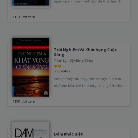
ngời huyền thoại- một ngời đã làm thay đổi
thế…
1163 lượt xem
Trải Nghiệm Và Khát Vọng Cuộc
Sống
Tâm Lý - Kỹ Năng Sống
293 votes
Với sự từng trải, nhạy cảm và ngòi bút tinh
tế, Anne Morrow Lindbergh mang đến cho
độc giả những hiểu biết…
1198 lượt xem
Dám Khác Biệt