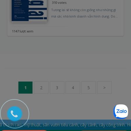
310 votes
Tương lai sẽ không còn giống như những gì
mà các nhà kinh doanh vẫn hình dung. Do
đó nhất…
1147 lượt xem
1
2
3
4
5
>
o, mỹ thuật, sân vườn tiểu cảnh, cây cảnh, cây công trình. Hotline: