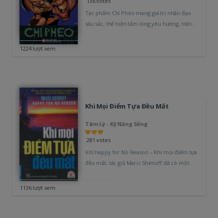
136 votes
Tác phẩm Chí Phèo mang giá trị nhân đạo
sâu sắc, thể hiện tấm lòng yêu hương, trân
trọng của…
1224 lượt xem
Khi Mọi Điểm Tựa Đều Mất
Tâm Lý - Kỹ Năng Sống
281 votes
Với Happy for No Reason – Khi mọi điểm tựa
đều mất, tác giả Marci Shimoff đã có một
cuộc cách mạng…
1136 lượt xem