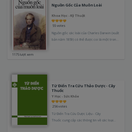
Nguồn Gốc Của Muôn Loài
Khoa Học - Kỹ Thuật
55 votes
Nguồn gốc các loài của Charles Darwin (xuất
bản năm 1859) có thể được coi là một trong
các ấn phẩm khoa học tiêu biểu và là…
1175 lượt xem
Từ Điển Tra Cứu Thảo Dược - Cây
Thuốc
Y Học - Sức Khỏe
256 votes
Từ Điển Tra Cứu Dược Liệu - Cây
Thuốc cung cấp các thông tin về các loại
thảo dược - cây thuốc…