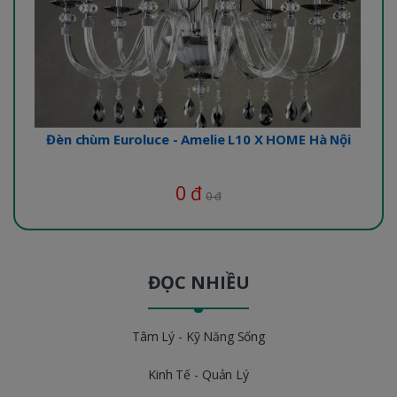
Đèn chùm Euroluce - Amelie L10 X HOME Hà Nội
0 đ
0 đ
ĐỌC NHIỀU
Tâm Lý - Kỹ Năng Sống
Kinh Tế - Quản Lý