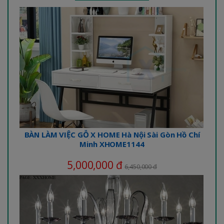
BÀN LÀM VIỆC GỖ X HOME Hà Nội Sài Gòn Hồ Chí
Minh XHOME1144
5,000,000 đ
6,450,000 đ