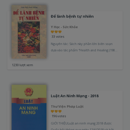
Để lành bệnh tự nhiên
Y Học - Sức Khỏe
33 votes
Nguyên tác: Sách này phần lớn biên soạn
dựa vào tác phẩm “Health and Healing (1983,
rev. 2004)”của Bác sĩ…
1230 lượt xem
Luật An Ninh Mạng - 2018
Thư Viện Pháp Luật
196 votes
GIỚI THIỆULuật an ninh mạng 2018 được
Quốc hội thông qua ngày 12/6/2018 và bắt