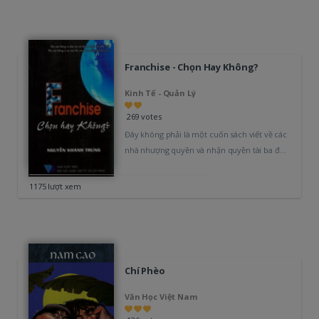
Franchise - Chọn Hay Không?
Kinh Tế - Quản Lý
269 votes
Đây không phải là một cuốn sách viết về các
nhà nhượng quyền và nhận quyền tài ba đã
thành…
1175 lượt xem
Chí Phèo
Văn Học Việt Nam