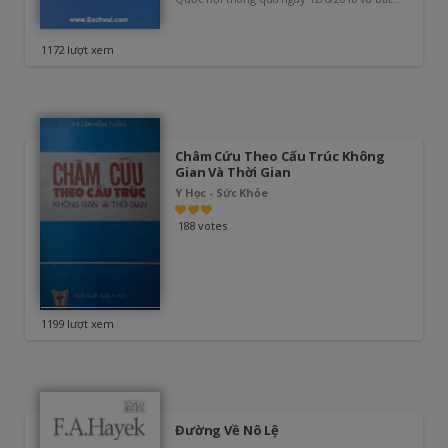
đầu có hiệu lực thi…
1172 lượt xem
Châm Cứu Theo Cấu Trúc Không
Gian Và Thời Gian
Y Học - Sức Khỏe
188 votes
1199 lượt xem
Đường Về Nô Lệ