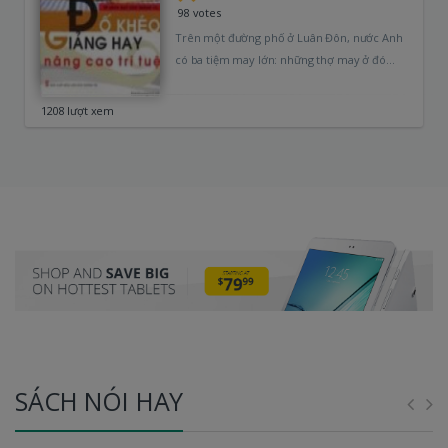
98 votes
Trên một đường phố ở Luân Đôn, nước Anh
có ba tiệm may lớn: những thợ may ở đó
đều…
1208 lượt xem
SÁCH NÓI HAY