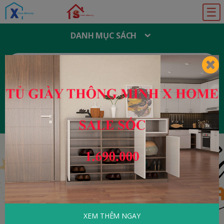
☰
DANH MỤC SÁCH
T
Ì
M
K
I
Ế
M
:
Đăng ký
Đăng nhập
XEM THÊM NGAY