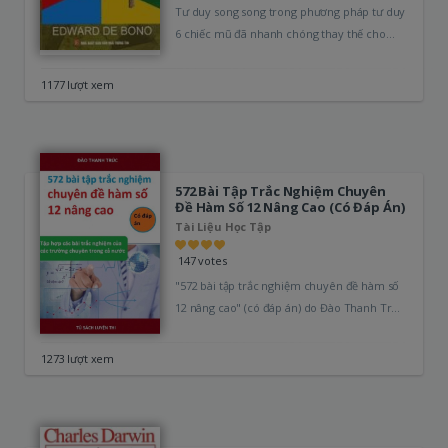
Tư duy song song trong phương pháp tư duy
6 chiếc mũ đã nhanh chóng thay thế cho
cách thức…
1177 lượt xem
572 Bài Tập Trắc Nghiệm Chuyên
Đề Hàm Số 12 Nâng Cao (Có Đáp Án)
Tài Liệu Học Tập
147 votes
"572 bài tập trắc nghiệm chuyên đề hàm số
12 nâng cao" (có đáp án) do Đào Thanh Trúc
tổng…
1273 lượt xem