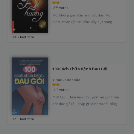
278 votes
Một không gian đậm mùi sắc dục. Một
“khối” nhân vật “nhuốm” đầy dục vọng.
Nhưng "Dị Hương" không thô…
1092 lượt xem
100 Cách Chữa Bệnh Đau Gối
Y Học - Sức Khỏe
119 votes
"100 Cách chữa bệnh đau gối" xin giới thiệu
đến độc giả liệu pháp gia đình và đời sống
như…
1230 lượt xem