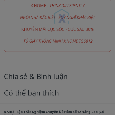
X HOME -
THINK DIFFERENTLY
NGÔI NHÀ ĐẶC BIỆT - SUY NGHĨ KHÁC BIỆT
KHUYỄN MÃI CỰC SỐC - CỰC SÂU 30%
TỦ GIÀY THÔNG MINH X HOME TG6812
Chia sẻ & Bình luận
Có thể bạn thích
572 Bài Tập Trắc Nghiệm Chuyên Đề Hàm Số 12 Nâng Cao (Có