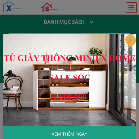
☰
DANH MỤC SÁCH
T
Ì
M
K
I
Ế
M
:
Đăng ký
Đăng nhập
HOME
Tâm Lý - Kỹ Năng Sống
Dạy Trẻ Về
Thế Giới Xung Quanh
XEM THÊM NGAY