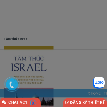
Tâm thức Israel
X HOME - THINKDIFFERENTLY 
ĐĂNG KÝ THIẾT KẾ
CHAT VỚI