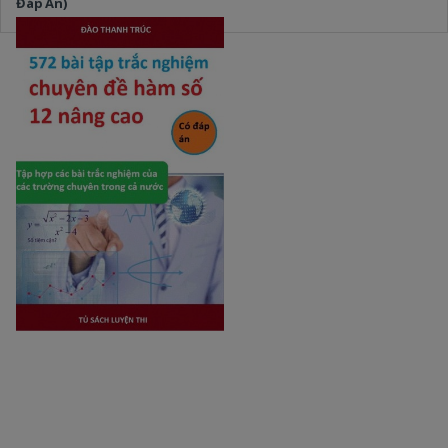
Đáp Án)