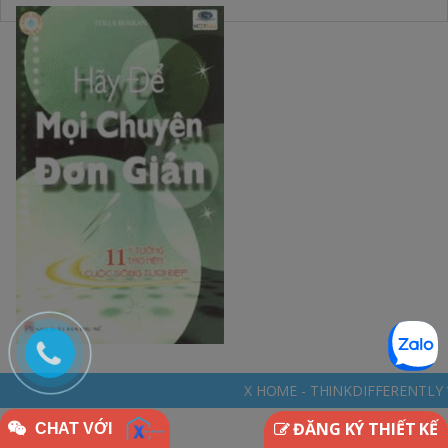
X HOME - THINKDIFFERENTLY * NGÔI NHÀ ĐẶC BIỆT
ĐĂNG KÝ THIẾT KẾ
CHAT VỚI