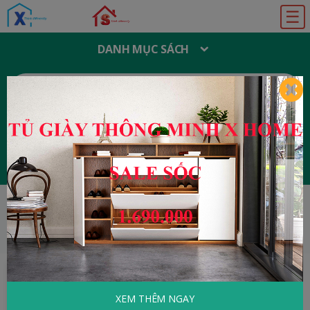
☰
DANH MỤC SÁCH
T
Ì
M
K
I
Ế
M
:
Đăng ký
Đăng nhập
HOME
Ẩm thực - Nấu ăn
Nghệ Thuật Làm
Bếp - 170 Món Ăn Chay
XEM THÊM NGAY