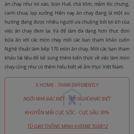
ăn chay như mì xào, bún Huế, chả tôm, mắm lóc chưng,
canh chua, lạp xưởng Hiện nay ăn chay đang là một xu
hướng đang được nhiều người ưa chuộng bởi lợi ích của
việc ăn chay đem lại. Và để làm đa dạng hơn thực đơn
bữa ăn với các món chay mời các bạn tham khảo cuốn
Nghệ thuật làm bếp 170 món ăn chay. Mời các bạn tham
khảo tài liệu để bổ sung thêm kiến thức về việc làm món
chay cũng như có thêm hiểu biết về ẩm thực Việt Nam.
X HOME -
THINK DIFFERENTLY
NGÔI NHÀ ĐẶC BIỆT - SUY NGHĨ KHÁC BIỆT
KHUYỄN MÃI CỰC SỐC - CỰC SÂU 30%
TỦ GIÀY THÔNG MINH X HOME TG6812