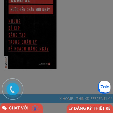
X HOME - THINKDIFFERENTLY * NGÔI NHÀ ĐẶC BIỆT 
ĐĂNG KÝ THIẾT KẾ
CHAT VỚI