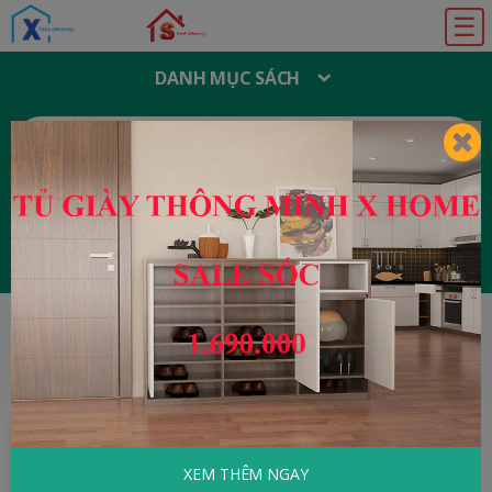
☰
DANH MỤC SÁCH
T
Ì
M
K
I
Ế
M
:
Đăng ký
Đăng nhập
HOME
Kinh Tế - Quản Lý
Bí quyết gây
dựng cơ nghiệp bạc tỷ
XEM THÊM NGAY