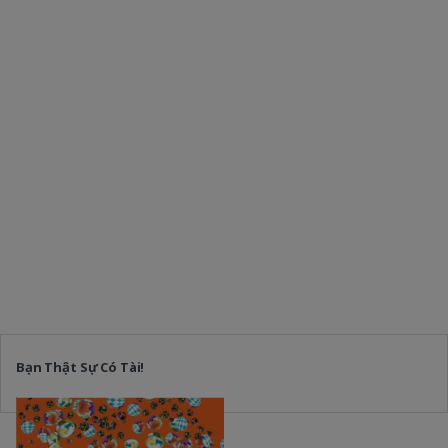
Bạn Thật Sự Có Tài!