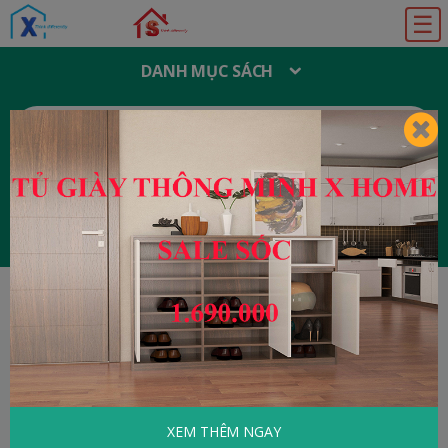
☰
DANH MỤC SÁCH
T
Ì
M
K
I
Ế
M
:
Đăng ký
Đăng nhập
Home
Ẩm thực - Nấu ăn
ẨM THỰC - NẤU ĂN
XEM THÊM NGAY