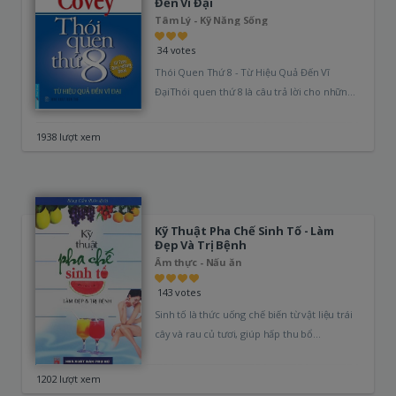
Đến Vĩ Đại
Tâm Lý - Kỹ Năng Sống
34 votes
Thói Quen Thứ 8 - Từ Hiệu Quả Đến Vĩ
ĐạiThói quen thứ 8 là câu trả lời cho những
ai…
1938 lượt xem
Kỹ Thuật Pha Chế Sinh Tố - Làm
Đẹp Và Trị Bệnh
Ẩm thực - Nấu ăn
143 votes
Sinh tố là thức uống chế biến từ vật liệu trái
cây và rau củ tươi, giúp hấp thu bổ…
1202 lượt xem