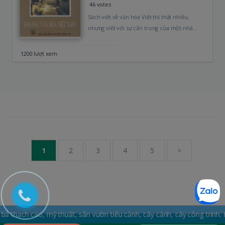
46 votes
Sách viết về văn hóa Việt thì thật nhiều,
nhưng viết với sự cẩn trọng của một nhà
nho, sự…
1200 lượt xem
1
2
3
4
5
>
ao, mỹ thuật, sân vườn tiểu cảnh, cây cảnh, cây công trình. Hotline