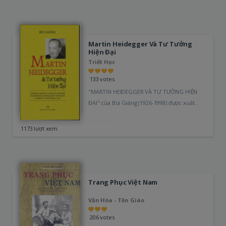
Martin Heidegger Và Tư Tưởng
Hiện Đại
Triết Học
133 votes
"MARTIN HEIDEGGER VÀ TƯ TƯỞNG HIỆN
ĐẠI" của Bùi Giáng (1926-1998) được xuất
bản lần đầu tiên năm 1963 (Nxb Vĩnh…
1173 lượt xem
Trang Phục Việt Nam
Văn Hóa - Tôn Giáo
206 votes