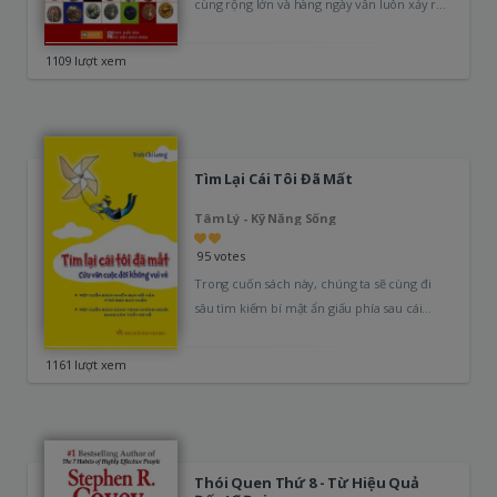
cùng rộng lớn và hàng ngày vẫn luôn xảy ra
các…
1109 lượt xem
Tìm Lại Cái Tôi Đã Mất
Tâm Lý - Kỹ Năng Sống
95 votes
Trong cuốn sách này, chúng ta sẽ cùng đi
sâu tìm kiếm bí mật ẩn giấu phía sau cái
thế…
1161 lượt xem
Thói Quen Thứ 8 - Từ Hiệu Quả