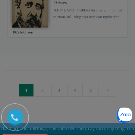
23 votes
HENRY DAVID THOREAU đã chứng minh một
cá nhân, nếu sống như một con người đích
thực, sẽ có sức…
1029 lượt xem
1
2
3
4
5
>
 cao, mỹ thuật, sân vườn tiểu cảnh, cây cảnh, cây công trình. Hotlin