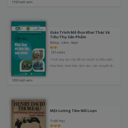
1163 lượt xem
Giáo Trình Mô Đun Khai Thác Và
Tiêu Thụ Sản Phẩm
Nông - Lâm - Ngư
131 votes
Trình bày các vấn đề về chuẩn bị điều kiện
khai thác; khai thác lâm sản, vận chuyển lâm
sản,…
1293 lượt xem
Một Lương Tâm Nổi Loạn
Triết Học