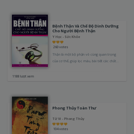
Bệnh Thận Và Chế Độ Dinh Dưỡng
Cho Người Bệnh Thận
Y Học - Sức Khỏe
260 votes
Thận là một bộ phận vô cùng quan trọng
của cơ thể, giúp lọc máu, bài tiết các chất
thải.…
1188 lượt xem
Phong Thủy Toàn Thư
Tử Vi - Phong Thủy
104 votes