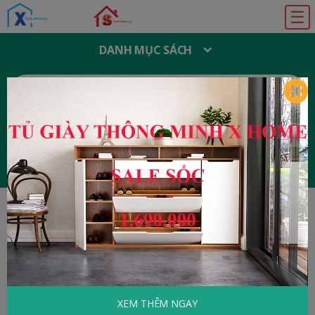
☰
DANH MỤC SÁCH
T
Ì
M
K
I
Ế
M
:
Đăng ký
Đăng nhập
Home
Tử Vi - Phong Thủy
TỬ VI - PHONG THỦY
XEM THÊM NGAY