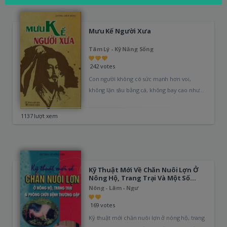
Mưu Kế Người Xưa
Tâm Lý - Kỹ Năng Sống
242 votes
Con người không có sức mạnh hơn voi,
không lặn sâu bằng cá, không bay cao như
chim; nhưng con…
1137 lượt xem
Kỹ Thuật Mới Về Chăn Nuôi Lợn Ở
Nông Hộ, Trang Trại Và Một Số
Bệnh Thường Gặp
Nông - Lâm - Ngư
169 votes
Kỹ thuật mới chăn nuôi lợn ở nông hộ, trang