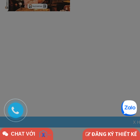
X HOME - THINK
ĐĂNG KÝ THIẾT KẾ
CHAT VỚI