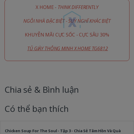
X HOME -
THINK DIFFERENTLY
NGÔI NHÀ ĐẶC BIỆT - SUY NGHĨ KHÁC BIỆT
KHUYỄN MÃI CỰC SỐC - CỰC SÂU 30%
TỦ GIÀY THÔNG MINH X HOME TG6812
Chia sẻ & Bình luận
Có thể bạn thích
Chicken Soup For The Soul - Tập 3 - Chia Sẻ Tâm Hồn Và Quà