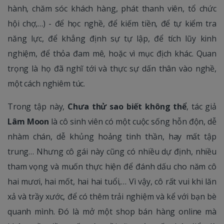
hành, chăm sóc khách hàng, phát thanh viên, tổ chức
hội chợ,…) - để học nghề, để kiếm tiền, để tự kiểm tra
năng lực, để khẳng định sự tự lập, để tích lũy kinh
nghiệm, để thỏa đam mê, hoặc vì mục địch khác. Quan
trọng là họ đã nghĩ tới và thực sự dấn thân vào nghề,
một cách nghiêm túc.
Trong tập này,
Chưa thử sao biết không thể
, tác giả
Lâm Moon
là cô sinh viên có một cuộc sống hỗn độn, dễ
nhàm chán, dễ khủng hoảng tinh thần, hay mất tập
trung… Nhưng cô gái này cũng có nhiều dự định, nhiều
tham vọng và muốn thực hiện để đánh dấu cho năm cô
hai mươi, hai mốt, hai hai tuổi,… Vì vậy, cô rất vui khi lăn
xả và trầy xước, để có thêm trải nghiệm và kể với bạn bè
quanh mình. Đó là mở một shop bán hàng online mà