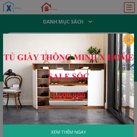
☰
DANH MỤC SÁCH
T
Ì
M
K
I
Ế
M
:
Đăng ký
Đăng nhập
HOME
Tâm Lý - Kỹ Năng Sống
Chưa Thử
Sao Biết Không Thể
XEM THÊM NGAY