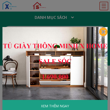
☰
DANH MỤC SÁCH
T
Ì
M
K
I
Ế
M
:
Đăng ký
Đăng nhập
HOME
Khoa Học - Kỹ Thuật
Chúa Trời Có
Phải Là Nhà Toán Học
XEM THÊM NGAY