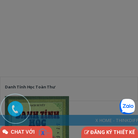
Danh Tính Học Toàn Thư
X HOME - THINKDIFFERENTLY * NGÔI N
ĐĂNG KÝ THIẾT KẾ
CHAT VỚI