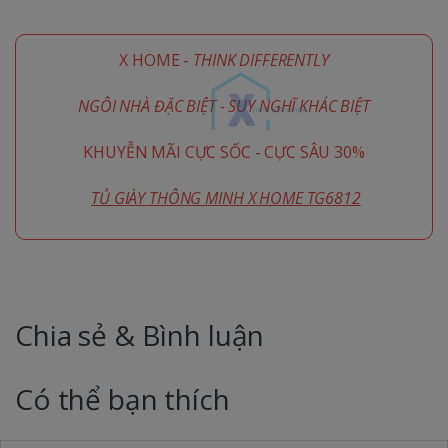
X HOME -
THINK DIFFERENTLY
NGÔI NHÀ ĐẶC BIỆT - SUY NGHĨ KHÁC BIỆT
KHUYỄN MÃI CỰC SỐC - CỰC SÂU 30%
TỦ GIÀY THÔNG MINH X HOME TG6812
Chia sẻ & Bình luận
Có thể bạn thích