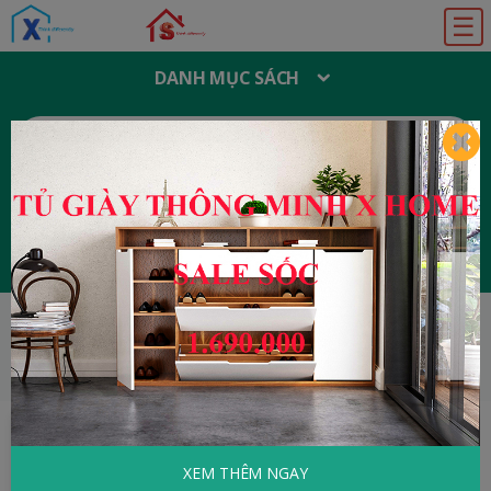
☰
DANH MỤC SÁCH
T
Ì
M
K
I
Ế
M
:
Đăng ký
Đăng nhập
HOME
Tâm Lý - Kỹ Năng Sống
Dạy Trẻ
Học Toán
XEM THÊM NGAY