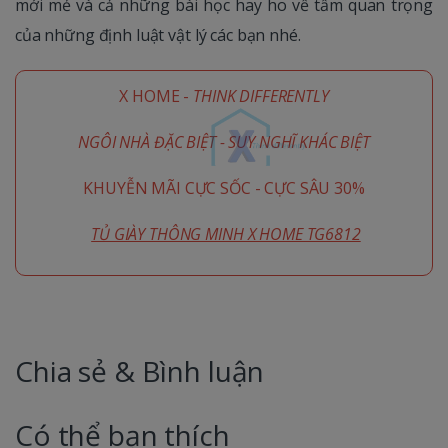
mới mẻ và cả những bài học hay ho về tầm quan trọng
của những định luật vật lý các bạn nhé.
X HOME -
THINK DIFFERENTLY
NGÔI NHÀ ĐẶC BIỆT - SUY NGHĨ KHÁC BIỆT
KHUYỄN MÃI CỰC SỐC - CỰC SÂU 30%
TỦ GIÀY THÔNG MINH X HOME TG6812
Chia sẻ & Bình luận
Có thể bạn thích