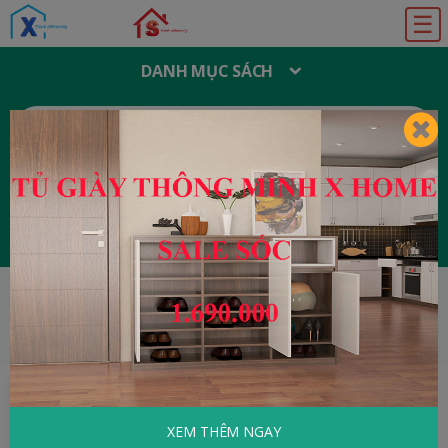
☰
DANH MỤC SÁCH
T
Ì
M
K
I
Ế
M
:
Đăng ký
Đăng nhập
HOME
Khoa Học - Kỹ Thuật
Hòn Đảo Các
Nhà Vật Lý Thiếu Kinh Nghiệm
XEM THÊM NGAY