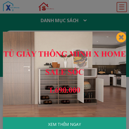
☰
DANH MỤC SÁCH
T
Ì
M
K
I
Ế
M
:
Đăng ký
Đăng nhập
HOME
Văn Hóa - Tôn Giáo
Một Cách Tiếp
Cận Văn Hóa
XEM THÊM NGAY