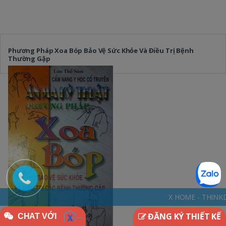
Phương Pháp Xoa Bóp Bảo Vệ Sức Khỏe Và Điều Trị Bệnh
Thường Gặp
X HOME - THINKDIFFERENTLY * NGÔ
ĐĂNG KÝ THIẾT KẾ
CHAT VỚI