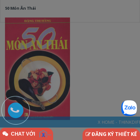
50 Món Ăn Thái
X HOME - THINKDIFFERENTLY * NGÔI NH
ĐĂNG KÝ THIẾT KẾ
CHAT VỚI