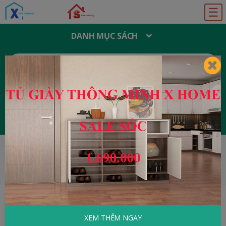
☰
DANH MỤC SÁCH
T
Ì
M
K
I
Ế
M
:
Đăng ký
Đăng nhập
HOME
Tâm Lý - Kỹ Năng Sống
Mười Lăm
Gương Phụ Nữ
XEM THÊM NGAY