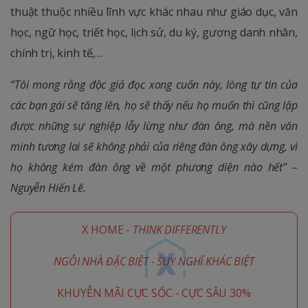
thuật thuộc nhiều lĩnh vực khác nhau như giáo dục, văn
học, ngữ học, triết học, lịch sử, du ký, gương danh nhân,
chính trị, kinh tế,…
“Tôi mong rằng độc giả đọc xong cuốn này, lòng tự tin của
các bạn gái sẽ tăng lên, họ sẽ thấy nếu họ muốn thì cũng lập
được những sự nghiệp lẫy lừng như đàn ông, mà nền văn
minh tương lai sẽ không phải của riêng đàn ông xây dựng, vì
họ không kém đàn ông về một phương diện nào hết” –
Nguyễn Hiến Lê.
X HOME -
THINK DIFFERENTLY
NGÔI NHÀ ĐẶC BIỆT - SUY NGHĨ KHÁC BIỆT
KHUYỄN MÃI CỰC SỐC - CỰC SÂU 30%