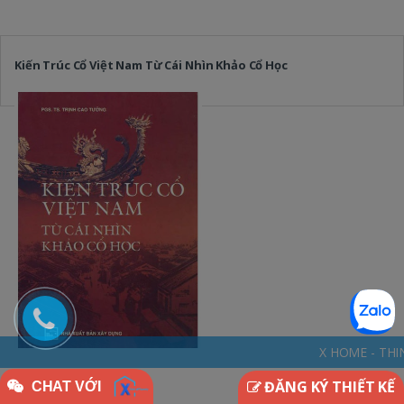
Kiến Trúc Cổ Việt Nam Từ Cái Nhìn Khảo Cổ Học
X HOME - THINKDIFFERENTLY * N
ĐĂNG KÝ THIẾT KẾ
CHAT VỚI