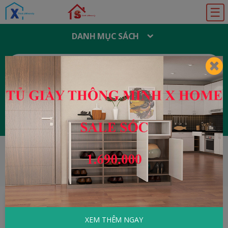
☰
DANH MỤC SÁCH
T
Ì
M
K
I
Ế
M
:
Đăng ký
Đăng nhập
HOME
Học Ngoại Ngữ
360 Động Từ Bất
Quy Tắc Đầy Đủ
XEM THÊM NGAY