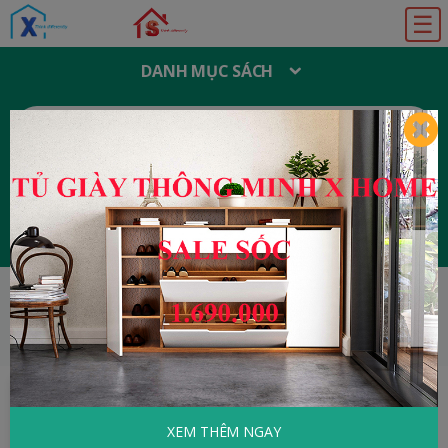
☰
DANH MỤC SÁCH
T
Ì
M
K
I
Ế
M
:
Đăng ký
Đăng nhập
HOME
Tâm Lý - Kỹ Năng Sống
Đi Tìm Lẽ
Sống
XEM THÊM NGAY