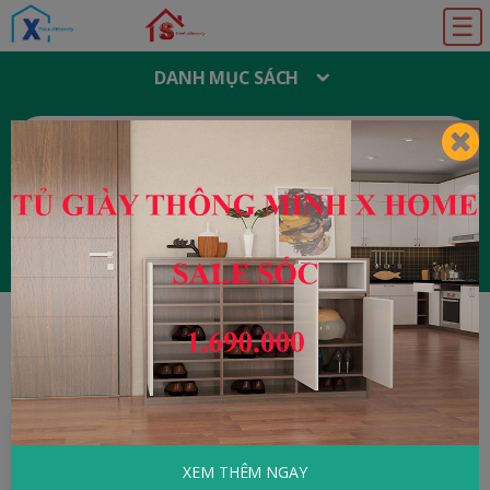
☰
DANH MỤC SÁCH
T
Ì
M
K
I
Ế
M
:
Đăng ký
Đăng nhập
HOME
Tài Liệu Học Tập
Bộ Đề Luyện Thi
Thpt Quốc Gia Môn Ngữ Văn
XEM THÊM NGAY