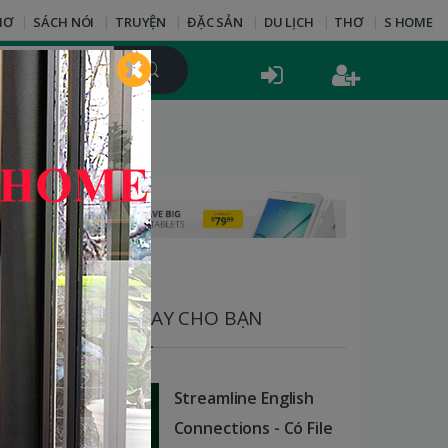
HƠ
SÁCH NÓI
TRUYỆN
ĐẶC SẢN
DU LỊCH
THƠ
S HOME
SÁCH HAY CHO BẠN
Streamline English
Connections - Có File