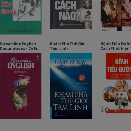
Streamline English
Khám Phá Thế Giới
Bệnh Tiểu Đườ
Destinations - Có File
Tâm Linh
Cách Phát Hiện 
Audio Mp3
Điều Trị Bệnh