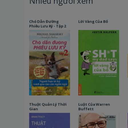
Nhiều người xem
Chó Dẫn Đường
Lời Vàng Của Bố
Phiêu Lưu Ký - Tập 2
Thuật Quản Lý Thời
Luật Của Warren
Gian
Buffett