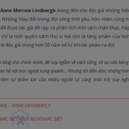
,
Anne Morrow Lindbergh
mang đến cho độc giả những hiểu
ữ. Những thay đổi trong đời sống tình yêu, hôn nhân cùng 
đã được tác giả đề cập và phân tích một cách chân thực, hấ
chỉ là một quyền sách thú vị mà còn là tặng phẩm của tình
hệ độc giả trong hơn 50 năm kể từ khi tác phẩm ra đời.
h tặng cho chính mình, để suy ngẫm về cách sống, về sự cân bằng
uan hệ với mọi người xung quanh… Nhưng rồi dần dần, những tran
âm sự thầm kín của nhiều người có cùng trăn trở, suy ngh
OME -
THINK DIFFERENTLY
ĐẶC BIỆT - SUY NGHĨ KHÁC BIỆT