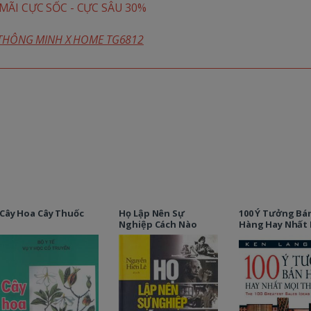
ÃI CỰC SỐC - CỰC SÂU 30%
 THÔNG MINH X HOME TG6812
Cây Hoa Cây Thuốc
Họ Lập Nên Sự
100 Ý Tưởng Bá
Nghiệp Cách Nào
Hàng Hay Nhất 
Thời Đại