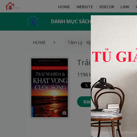
HOME
WEBSITE
XDECOR
LINK
DANH MỤC SÁCH
HOME
Tâm Lý - Kỹ Năng Sống
T
Trải Nghiệm Và K
1196 lượt xem
Đăng nhập để thêm Sách