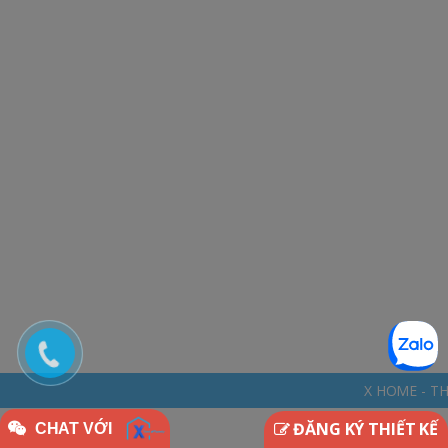
X HOME - THINKDIFFERENTLY *
ĐĂNG KÝ THIẾT KẾ
CHAT VỚI