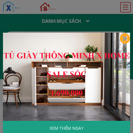
☰
DANH MỤC SÁCH
T
Ì
M
K
I
Ế
M
:
Đăng ký
Đăng nhập
HOME
Tâm Lý - Kỹ Năng Sống
Tự Tin Khởi
Nghiệp
XEM THÊM NGAY