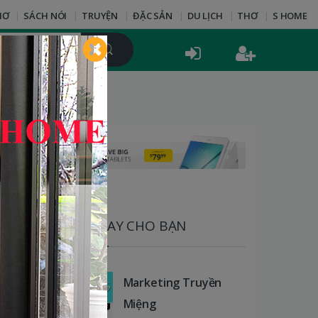
HƠ
SÁCH NÓI
TRUYỆN
ĐẶC SẢN
DU LỊCH
THƠ
S HOME
SÁCH HAY CHO BẠN
Marketing Truyền
Miệng