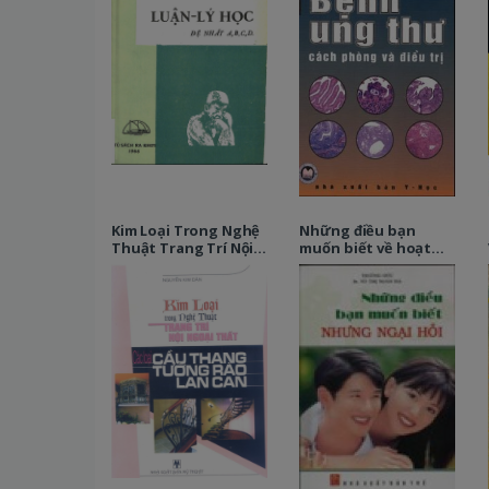
Kim Loại Trong Nghệ
Những điều bạn
Thuật Trang Trí Nội
muốn biết về hoạt
Ngoại Thất - Các Loại
động giới tính nhưng
Cầu Thang, Tường
ngại hỏi
Rào, Lan Can