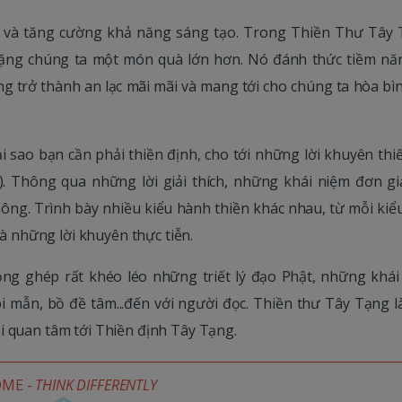
ệp và tăng cường khả năng sáng tạo. Trong Thiền Thư Tây 
 tặng chúng ta một món quà lớn hơn. Nó đánh thức tiềm nă
ng trở thành an lạc mãi mãi và mang tới cho chúng ta hòa bì
i sao bạn cần phải thiền định, cho tới những lời khuyên thi
. Thông qua những lời giải thích, những khái niệm đơn gi
hông. Trình bày nhiều kiểu hành thiền khác nhau, từ mỗi kiể
và những lời khuyên thực tiễn.
 lồng ghép rất khéo léo những triết lý đạo Phật, những khái
 mẫn, bồ đề tâm...đến với người đọc. Thiền thư Tây Tạng l
i quan tâm tới Thiền định Tây Tạng.
OME -
THINK DIFFERENTLY