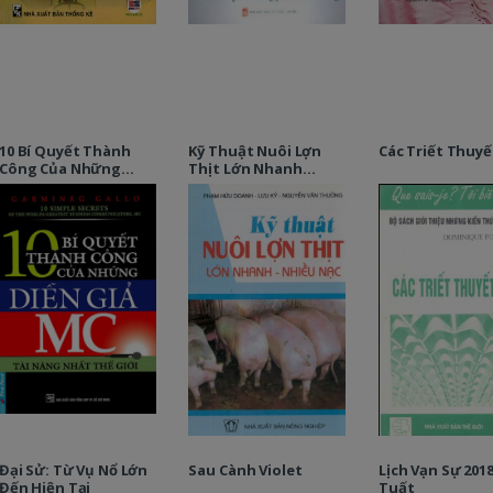
10 Bí Quyết Thành
Kỹ Thuật Nuôi Lợn
Các Triết Thuyế
Công Của Những
Thịt Lớn Nhanh
Diễn Giả Mc Tài Năng
Nhiều Nạc
Nhất Thế Giới
Đại Sử: Từ Vụ Nổ Lớn
Sau Cành Violet
Lịch Vạn Sự 201
Đến Hiện Tại
Tuất