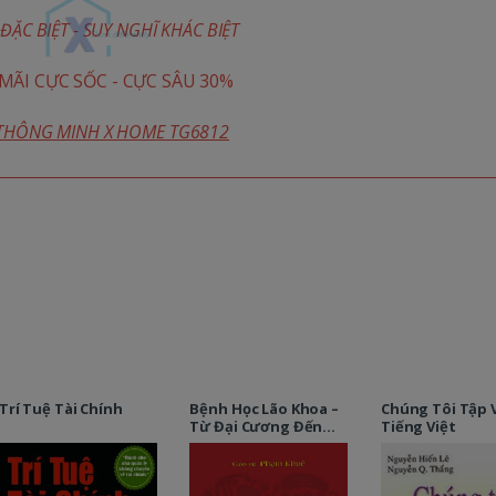
ĐẶC BIỆT - SUY NGHĨ KHÁC BIỆT
ÃI CỰC SỐC - CỰC SÂU 30%
 THÔNG MINH X HOME TG6812
Trí Tuệ Tài Chính
Bệnh Học Lão Khoa –
Chúng Tôi Tập 
Từ Đại Cương Đến
Tiếng Việt
Thực Hành Lâm Sàng