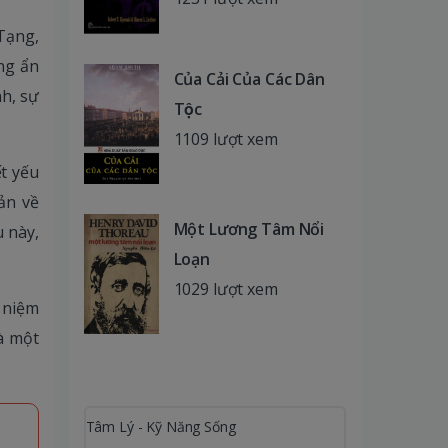
Tạng,
ng ẩn
Của Cải Của Các Dân
nh, sự
Tộc
1109 lượt xem
ết yếu
ản về
Một Lương Tâm Nổi
u này,
Loạn
1029 lượt xem
 niệm
à một
Tâm Lý - Kỹ Năng Sống