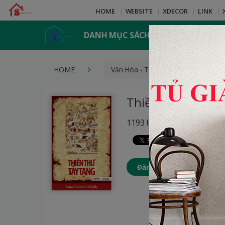
HOME
WEBSITE
XDECOR
LINK
DANH MỤC SÁCH
HOME
Văn Hóa - Tôn Giáo
Thiề
Thiền Thư Tây T
1193 lượt xem
Đăng nhập để thêm Sách