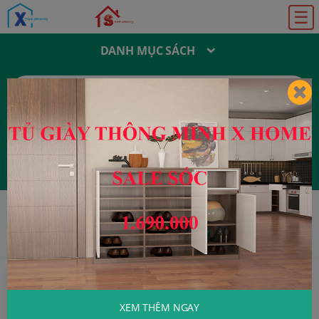
☰
DANH MỤC SÁCH
T
Ì
M
K
I
Ế
M
:
Đăng ký
Đăng nhập
HOME
Khoa Học - Kỹ Thuật
Trí Tuệ Giả
Tạo: Internet Đã Làm Gì Chúng Ta?
XEM THÊM NGAY