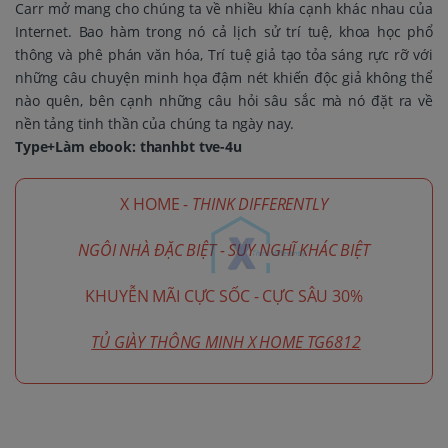
Carr mở mang cho chúng ta về nhiều khía cạnh khác nhau của
Internet. Bao hàm trong nó cả lịch sử trí tuệ, khoa học phổ
thông và phê phán văn hóa, Trí tuệ giả tạo tỏa sáng rực rỡ với
những câu chuyện minh họa đậm nét khiến độc giả không thể
nào quên, bên cạnh những câu hỏi sâu sắc mà nó đặt ra về
nền tảng tinh thần của chúng ta ngày nay.
Type+Làm ebook: thanhbt tve-4u
X HOME -
THINK DIFFERENTLY
NGÔI NHÀ ĐẶC BIỆT - SUY NGHĨ KHÁC BIỆT
KHUYỄN MÃI CỰC SỐC - CỰC SÂU 30%
TỦ GIÀY THÔNG MINH X HOME TG6812