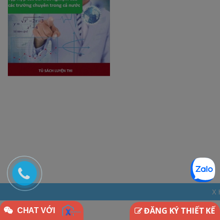
X HOME - THINKDI
ĐĂNG KÝ THIẾT KẾ
CHAT VỚI