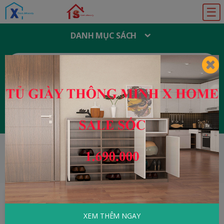
☰
DANH MỤC SÁCH
T
Ì
M
K
I
Ế
M
:
Đăng ký
Đăng nhập
HOME
Tâm Lý - Kỹ Năng Sống
Hãy để mọi
chuyện đơn giản
XEM THÊM NGAY