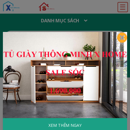
☰
DANH MỤC SÁCH
T
Ì
M
K
I
Ế
M
:
Đăng ký
Đăng nhập
HOME
Tâm Lý - Kỹ Năng Sống
An Lạc Từ
Tâm
XEM THÊM NGAY