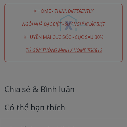
X HOME -
THINK DIFFERENTLY
NGÔI NHÀ ĐẶC BIỆT - SUY NGHĨ KHÁC BIỆT
KHUYỄN MÃI CỰC SỐC - CỰC SÂU 30%
TỦ GIÀY THÔNG MINH X HOME TG6812
Chia sẻ & Bình luận
Có thể bạn thích