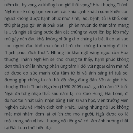
niềm tin, hy vọng và không bao giờ thất vọng? Hòa thượng Thánh
Nghiêm sẽ cùng bạn xem xét các khía cạnh khách quan khiến con
người không được hạnh phúc như: sinh, lão, bệnh, tử là khổ, oán
thù phải gặp gỡ, ân ái phải biệt li, phiền muộn do thân tâm mang
lại... và ngài sẽ từng bước dẫn dắt chúng ta vượt lên lớp lớp mây
mù gây nên đau khổ, không những cho chúng ta biết lí do tại sao
con người đau khổ mà còn chỉ rõ cho chúng ta hướng đi tìm
"hạnh phúc đích thực". Những lời khai ngộ vàng ngọc của Hòa
thượng Thánh Nghiêm sẽ cho chúng ta thấy, hạnh phúc không
đơn thuần chỉ là những phản ứng tâm lí đối với ngoại cảnh mà nó
có được do sức mạnh của tâm từ bi và ánh sáng trí tuệ soi
đường giúp chúng ta có thái độ sống đúng đắn. Về tác giả: Hòa
thượng Thích Thánh Nghiêm (1930-2009) xuất gia từ năm 13 tuổi.
Ngài đã từng nhập thất sáu năm tại núi Cao Hùng, Đài Loan, đi
du học tại Nhật Bản, nhận bằng Tiến sĩ văn học, Viện trưởng Viện
Nghiên cứu và Phiên dịch kinh Phật... Bằng những nỗ lực không
mệt mỏi nhằm đem lại lợi ích cho mọi người, Ngài được coi là
một trong bốn vị hòa thượng nổi tiếng và có tầm ảnh hưởng nhất
tại Đài Loan thời hiện đại.