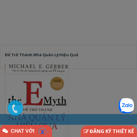
Để Trở Thành Nhà Quản Lý Hiệu Quả
X HOME - THIN
ĐĂNG KÝ THIẾT KẾ
CHAT VỚI