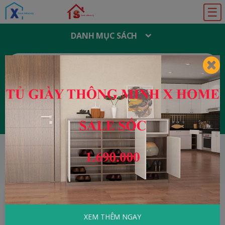
☰
DANH MỤC SÁCH
T
Ì
M
K
I
Ế
M
:
Đăng ký
Đăng nhập
HOME
Văn Hóa - Tôn Giáo
Lời Ngỏ Từ Cõi
Tâm Linh
XEM THÊM NGAY