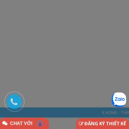
X HOME - THINKDIFFERENTLY * 
ĐĂNG KÝ THIẾT KẾ
CHAT VỚI
Văn Mẫu Lớp 5