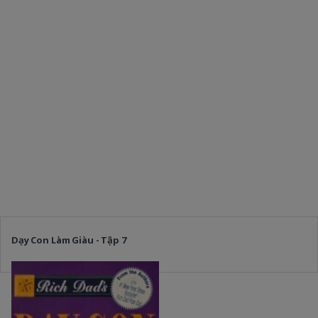
Dạy Con Làm Giàu - Tập 7