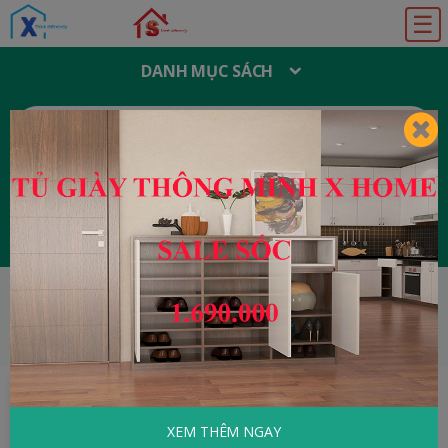
☰
DANH MỤC SÁCH
T
Ì
M
K
I
Ế
M
:
Đăng ký
Đăng nhập
HOME
Văn Hóa - Tôn Giáo
Cách Đặt Tên
Cho Con
XEM THÊM NGAY