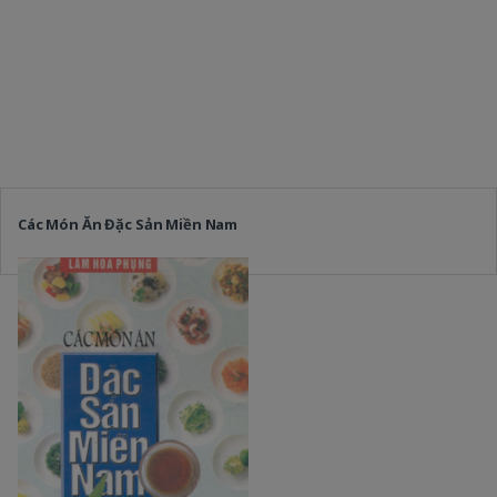
Các Món Ăn Đặc Sản Miền Nam