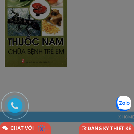
X HOME - THINKDIFFERENTL
ĐĂNG KÝ THIẾT KẾ
CHAT VỚI