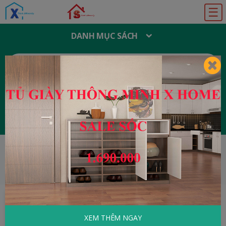
☰
DANH MỤC SÁCH
T
Ì
M
K
I
Ế
M
:
Đăng ký
Đăng nhập
HOME
Marketing - Bán hàng
Điều Gì Khiến
Khách Hàng Chi Tiền
XEM THÊM NGAY