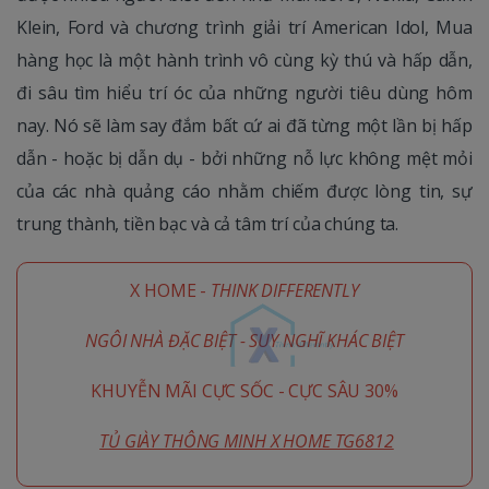
Klein, Ford và chương trình giải trí American Idol, Mua
hàng học là một hành trình vô cùng kỳ thú và hấp dẫn,
đi sâu tìm hiểu trí óc của những người tiêu dùng hôm
nay. Nó sẽ làm say đắm bất cứ ai đã từng một lần bị hấp
dẫn - hoặc bị dẫn dụ - bởi những nỗ lực không mệt mỏi
của các nhà quảng cáo nhằm chiếm được lòng tin, sự
trung thành, tiền bạc và cả tâm trí của chúng ta.
X HOME -
THINK DIFFERENTLY
NGÔI NHÀ ĐẶC BIỆT - SUY NGHĨ KHÁC BIỆT
KHUYỄN MÃI CỰC SỐC - CỰC SÂU 30%
TỦ GIÀY THÔNG MINH X HOME TG6812