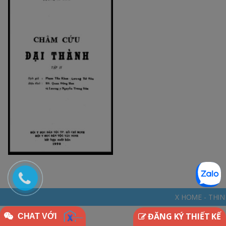
X HOME - THINKDIFFERENTLY * N
ĐĂNG KÝ THIẾT KẾ
CHAT VỚI