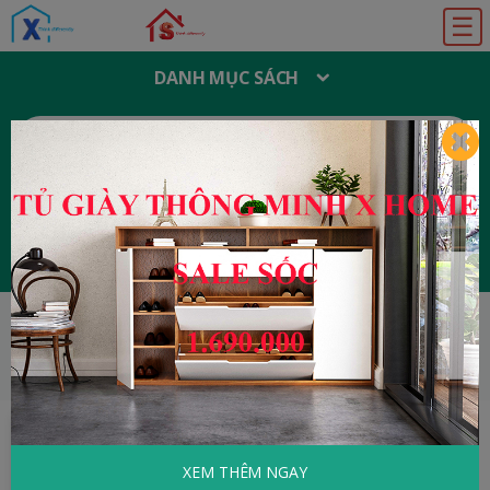
☰
DANH MỤC SÁCH
T
Ì
M
K
I
Ế
M
:
Đăng ký
Đăng nhập
HOME
Tâm Lý - Kỹ Năng Sống
Ý Chí Sắt
Đá
XEM THÊM NGAY