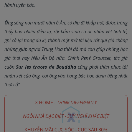
hành uyên bác.
Ô
ng sống non mười năm ở Ấn, có dịp đi khắp nơi, được trông
thấy bao nhiêu điều lạ, rồi bẩm sinh có óc nhận xét tinh tế,
ghi cả lại trong du kí, thành một mớ tài liệu rất quí giá chẳng
những giúp người Trung Hoa thời đó mà còn giúp những học
giả thời nay hiểu Ấn Độ nữa. Chính René Grousset, tác giả
cuốn
Sur les traces de Bouddha
cũng phải thán phục tài
nhận xét của ông, coi ông vào hạng bác học danh tiếng nhất
thời cổ”.
X HOME -
THINK DIFFERENTLY
NGÔI NHÀ ĐẶC BIỆT - SUY NGHĨ KHÁC BIỆT
KHUYỄN MÃI CỰC SỐC - CỰC SÂU 30%