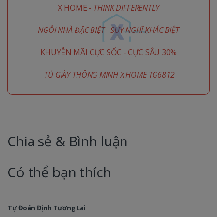
X HOME -
THINK DIFFERENTLY
NGÔI NHÀ ĐẶC BIỆT - SUY NGHĨ KHÁC BIỆT
KHUYỄN MÃI CỰC SỐC - CỰC SÂU 30%
TỦ GIÀY THÔNG MINH X HOME TG6812
Chia sẻ & Bình luận
Có thể bạn thích
Tự Đoán Định Tương Lai