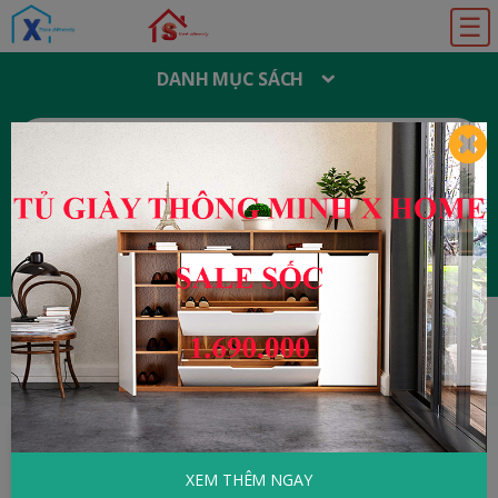
☰
DANH MỤC SÁCH
T
Ì
M
K
I
Ế
M
:
Đăng ký
Đăng nhập
HOME
Marketing - Bán hàng
Bí Quyết Bán
Hàng Thành Công - Sau 5 Phút Bạn Có Được Đơn Đặt Hàng
XEM THÊM NGAY