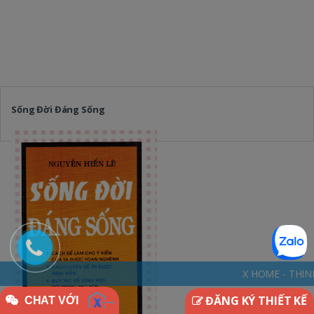
Sống Đời Đáng Sống
X HOME - THINKDIFFERENTLY * N
ĐĂNG KÝ THIẾT KẾ
CHAT VỚI