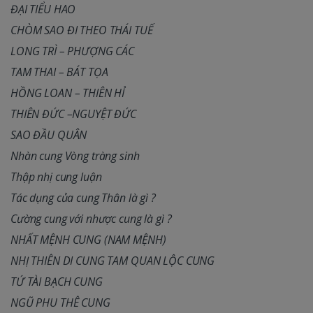
ĐẠI TIỂU HAO
CHÒM SAO ĐI THEO THÁI TUẾ
LONG TRÌ – PHƯỢNG CÁC
TAM THAI – BÁT TỌA
HỒNG LOAN – THIÊN HỈ
THIÊN ĐỨC –NGUYỆT ĐỨC
SAO ĐẦU QUÂN
Nhàn cung Vòng tràng sinh
Thập nhị cung luận
Tác dụng của cung Thân là gì ?
Cường cung với nhược cung là gì ?
NHẤT MỆNH CUNG (NAM MỆNH)
NHỊ THIÊN DI CUNG TAM QUAN LỘC CUNG
TỨ TÀI BẠCH CUNG
NGŨ PHU THÊ CUNG