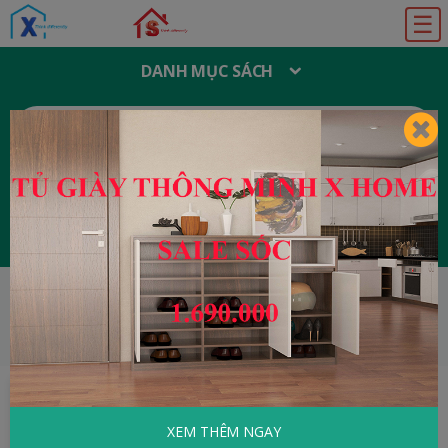
☰
DANH MỤC SÁCH
T
Ì
M
K
I
Ế
M
:
Đăng ký
Đăng nhập
HOME
Tử Vi - Phong Thủy
Tử Vi Đẩu Số
Toàn Thư
XEM THÊM NGAY