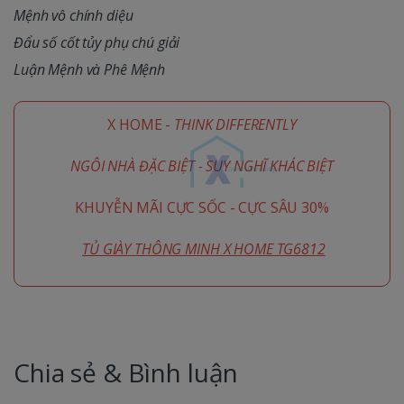
Mệnh vô chính diệu
Đẩu số cốt tủy phụ chú giải
Luận Mệnh và Phê Mệnh
X HOME -
THINK DIFFERENTLY
NGÔI NHÀ ĐẶC BIỆT - SUY NGHĨ KHÁC BIỆT
KHUYỄN MÃI CỰC SỐC - CỰC SÂU 30%
TỦ GIÀY THÔNG MINH X HOME TG6812
Chia sẻ & Bình luận