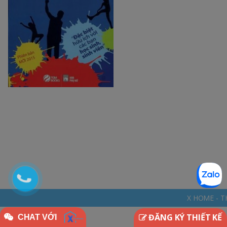
X HOME - THINKDIFFERENTLY
ĐĂNG KÝ THIẾT KẾ
CHAT VỚI