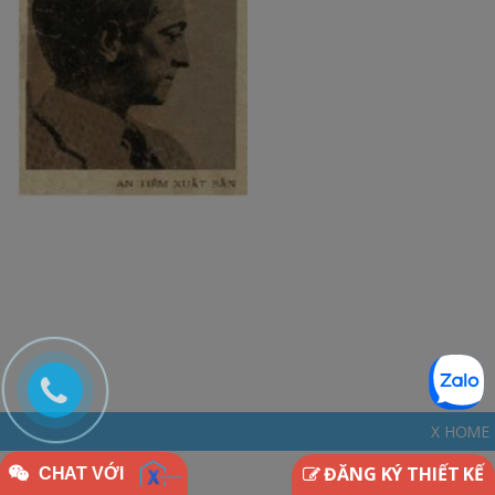
X HOME - THINKDIFFERENT
ĐĂNG KÝ THIẾT KẾ
CHAT VỚI