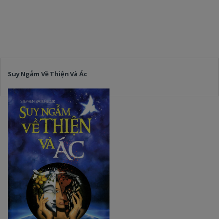
Suy Ngẫm Về Thiện Và Ác