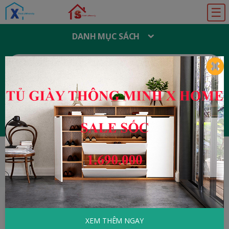
☰
DANH MỤC SÁCH
T
Ì
M
K
I
Ế
M
:
Đăng ký
Đăng nhập
HOME
Kinh Tế - Quản Lý
Chiêu Bài Quản
Lý Vàng Của Bill Gates
XEM THÊM NGAY