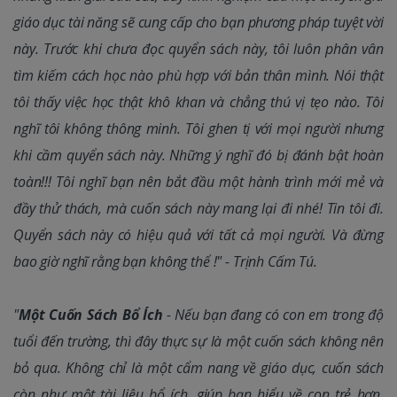
giáo dục tài năng sẽ cung cấp cho bạn phương pháp tuyệt vời
này. Trước khi chưa đọc quyển sách này, tôi luôn phân vân
tìm kiếm cách học nào phù hợp với bản thân mình. Nói thật
tôi thấy việc học thật khô khan và chẳng thú vị tẹo nào. Tôi
nghĩ tôi không thông minh. Tôi ghen tị với mọi người nhưng
khi cầm quyển sách này. Những ý nghĩ đó bị đánh bật hoàn
toàn!!! Tôi nghĩ bạn nên bắt đầu một hành trình mới mẻ và
đầy thử thách, mà cuốn sách này mang lại đi nhé! Tin tôi đi.
Quyển sách này có hiệu quả với tất cả mọi người. Và đừng
bao giờ nghĩ rằng bạn không thể !" - Trịnh Cấm Tú.
"
Một Cuốn Sách Bổ Ích
- Nếu bạn đang có con em trong độ
tuổi đến trường, thì đây thực sự là một cuốn sách không nên
bỏ qua. Không chỉ là một cẩm nang về giáo dục, cuốn sách
còn như một tài liệu bổ ích, giúp bạn hiểu về con trẻ hơn,