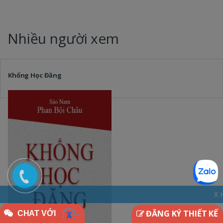
Nhiều người xem
Khổng Học Đăng
X HOME - THINKDI
ĐĂNG KÝ THIẾT KẾ
CHAT VỚI