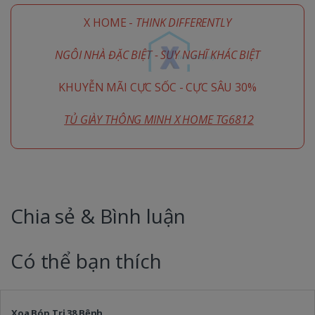
X HOME -
THINK DIFFERENTLY
NGÔI NHÀ ĐẶC BIỆT - SUY NGHĨ KHÁC BIỆT
KHUYỄN MÃI CỰC SỐC - CỰC SÂU 30%
TỦ GIÀY THÔNG MINH X HOME TG6812
Chia sẻ & Bình luận
Có thể bạn thích
Xoa Bóp Trị 38 Bệnh