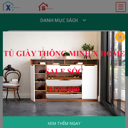
☰
DANH MỤC SÁCH
T
Ì
M
K
I
Ế
M
:
Đăng ký
Đăng nhập
HOME
Tâm Lý - Kỹ Năng Sống
Mỗi Đứa
Trẻ Một Cách Học
XEM THÊM NGAY