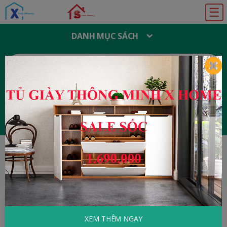
☰
DANH MỤC SÁCH
T
Ì
M
K
I
Ế
M
:
Đăng ký
Đăng nhập
HOME
Tâm Lý - Kỹ Năng Sống
Cải Cách
Giáo Dục Nhật Bản
XEM THÊM NGAY