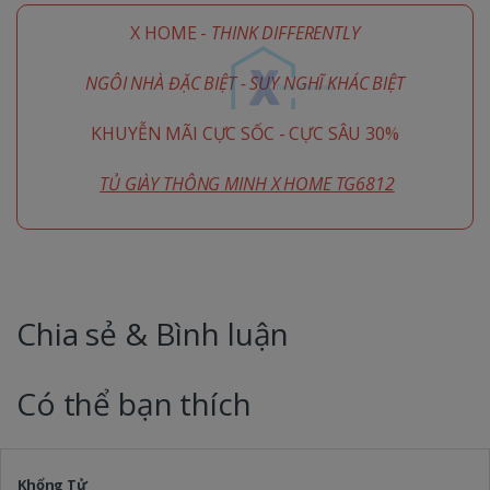
X HOME -
THINK DIFFERENTLY
NGÔI NHÀ ĐẶC BIỆT - SUY NGHĨ KHÁC BIỆT
KHUYỄN MÃI CỰC SỐC - CỰC SÂU 30%
TỦ GIÀY THÔNG MINH X HOME TG6812
Chia sẻ & Bình luận
Có thể bạn thích
Khổng Tử