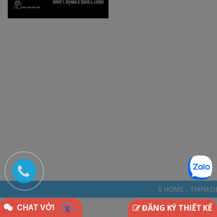
X HOME - THINKDIFFERENTLY * NGÔI
ĐĂNG KÝ THIẾT KẾ
CHAT VỚI