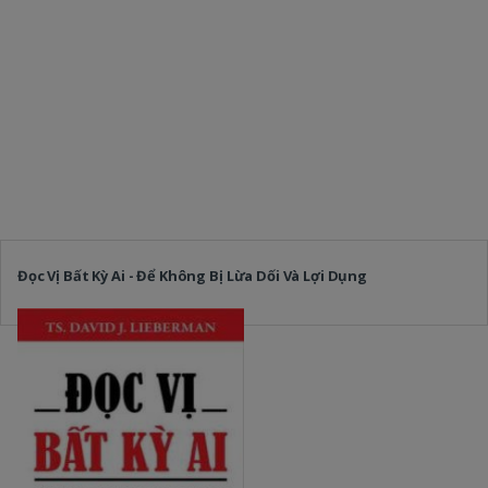
Đọc Vị Bất Kỳ Ai - Để Không Bị Lừa Dối Và Lợi Dụng