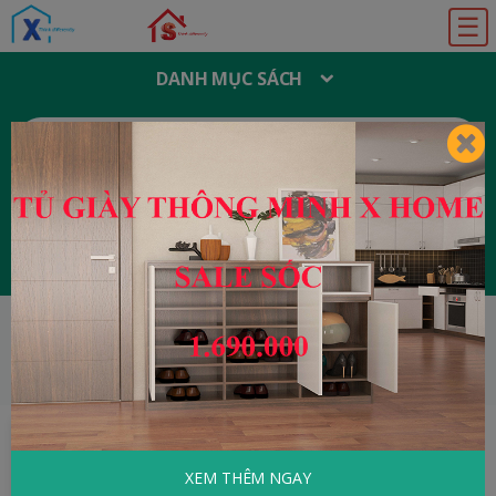
☰
DANH MỤC SÁCH
T
Ì
M
K
I
Ế
M
:
Đăng ký
Đăng nhập
HOME
Tâm Lý - Kỹ Năng Sống
Những
Thành Tựu Lẫy Lừng Trong Tâm Lý Học Hiện Đại
XEM THÊM NGAY