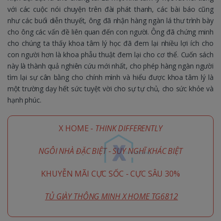
với các cuộc nói chuyện trên đài phát thanh, các bài báo cũng
như các buổi diễn thuyết, ông đã nhận hàng ngàn lá thư trình bày
cho ông các vấn đề liên quan đến con người. Ông đã chứng minh
cho chúng ta thấy khoa tâm lý học đã đem lại nhiều lợi ích cho
con người hơn là khoa phẫu thuật đem lại cho cơ thể. Cuốn sách
này là thành quả nghiên cứu mới nhất, cho phép hàng ngàn người
tìm lại sự cân bằng cho chính mình và hiểu được khoa tâm lý là
một trường dạy hết sức tuyệt vời cho sự tự chủ, cho sức khỏe và
hạnh phúc.
X HOME -
THINK DIFFERENTLY
NGÔI NHÀ ĐẶC BIỆT - SUY NGHĨ KHÁC BIỆT
KHUYỄN MÃI CỰC SỐC - CỰC SÂU 30%
TỦ GIÀY THÔNG MINH X HOME TG6812