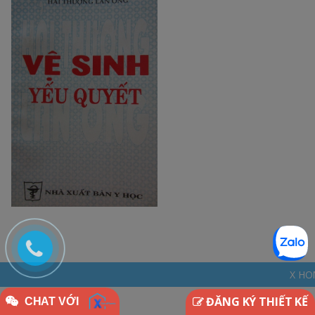
X HOME - THINKDIFFER
ĐĂNG KÝ THIẾT KẾ
CHAT VỚI