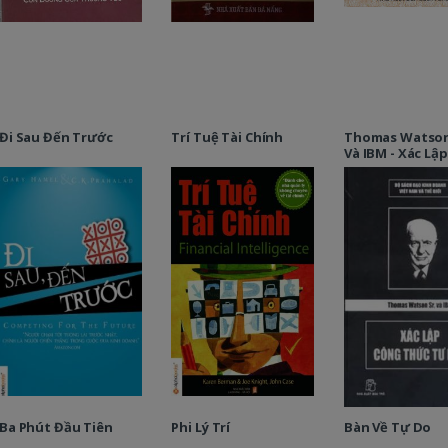
Đi Sau Đến Trước
Trí Tuệ Tài Chính
Thomas Watson
Và IBM - Xác Lậ
Thức Tư Duy
Ba Phút Đầu Tiên
Phi Lý Trí
Bàn Về Tự Do