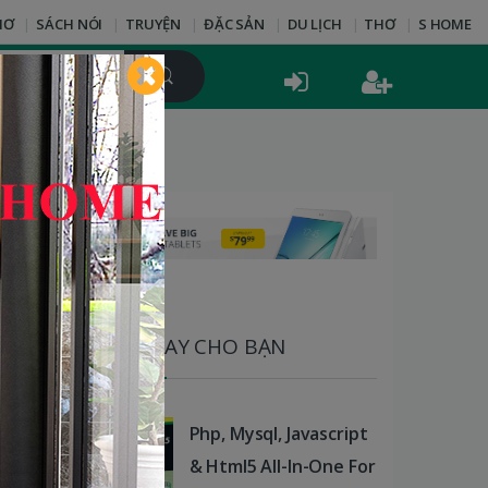
HƠ
SÁCH NÓI
TRUYỆN
ĐẶC SẢN
DU LỊCH
THƠ
S HOME
SÁCH HAY CHO BẠN
Php, Mysql, Javascript
& Html5 All-In-One For