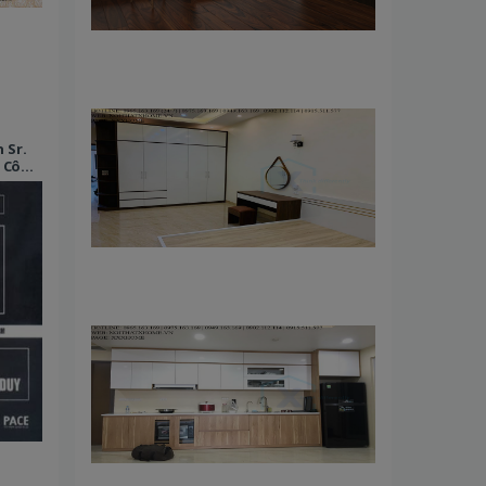
 Sr.
p Công