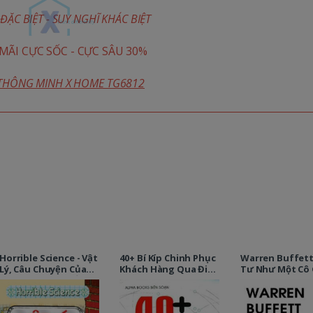
ĐẶC BIỆT - SUY NGHĨ KHÁC BIỆT
ÃI CỰC SỐC - CỰC SÂU 30%
 THÔNG MINH X HOME TG6812
Horrible Science - Vật
40+ Bí Kíp Chinh Phục
Warren Buffet
Lý, Câu Chuyện Của
Khách Hàng Qua Điện
Tư Như Một Cô 
Những Lực Bí Hiểm
Thoại