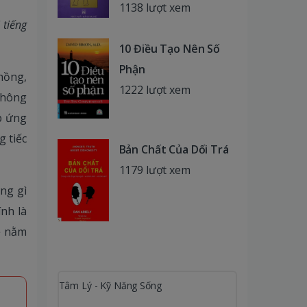
1138 lượt xem
 tiếng
10 Điều Tạo Nên Số
Phận
hồng,
1222 lượt xem
không
p ứng
 tiếc
Bản Chất Của Dối Trá
1179 lượt xem
ng gì
nh là
ẽ nằm
Tâm Lý - Kỹ Năng Sống