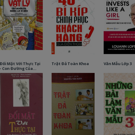
Đối Mặt Với Thực Tại
Trật Đả Toàn Khoa
Văn Mẫu Lớp 3
- Con Đường Của
Thương Yêu