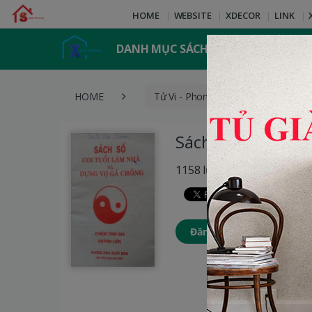
HOME
WEBSITE
XDECOR
LINK
DANH MỤC SÁCH
HOME
Tử Vi - Phong Thủy
Sách 
Sách Số Coi Tuổi
1158 lượt xem
Đăng nhập để thêm Sách