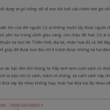
ổi dựng vợ gả chồng, tất cả mọi lứa tuổi của chiêm tinh gia nổi
việc lớn của đời người. Có ai không muốn lấy được người c
ợc yên vui trong cảnh giàu sang, con cháu đề huề. Có ai 
huận lợi mọi bề. Thiên thời, địa lợi, nhân hoà đủ cả. Để đá
ể giúp đỡ được bạn đọc chí ít tránh được những tai hại đáng
a các bậc tiền bối chúng ta. Hãy xem xem cuốn sách có nhữ
i ta bảo nói có sách, mách có chứng, và cuốn sách này chí
 đứa này lấy nhau không hạp, hoặc hai đứa kia lấy nhau s
OME -
THINK DIFFERENTLY