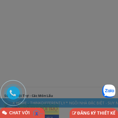
Sổ Tay Nội Trợ - Các Món Lẩu
 THINKDIFFERENTLY * NGÔI NHÀ ĐẶC BIỆT - SUY NGHĨ KHÁC BIỆT chuyên t
ĐĂNG KÝ THIẾT KẾ
CHAT VỚI