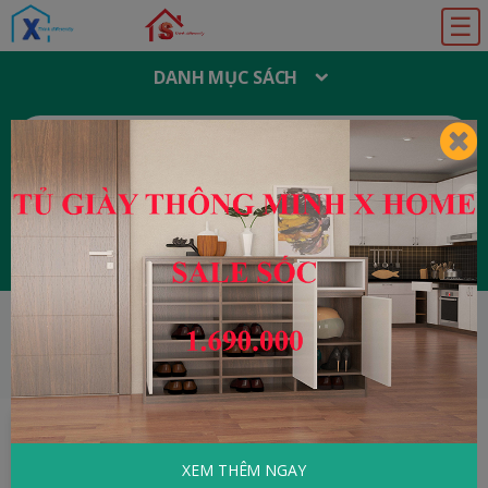
☰
DANH MỤC SÁCH
T
Ì
M
K
I
Ế
M
:
Đăng ký
Đăng nhập
HOME
Tâm Lý - Kỹ Năng Sống
Tốc Độ Tư
Duy
XEM THÊM NGAY