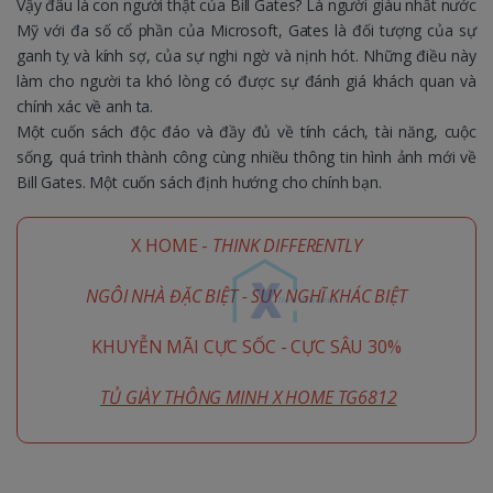
Vậy đâu là con người thật của Bill Gates? Là người giàu nhất nước
Mỹ với đa số cổ phần của Microsoft, Gates là đối tượng của sự
ganh tỵ và kính sợ, của sự nghi ngờ và nịnh hót. Những điều này
làm cho người ta khó lòng có được sự đánh giá khách quan và
chính xác về anh ta.
Một cuốn sách độc đáo và đầy đủ về tính cách, tài năng, cuộc
sống, quá trình thành công cùng nhiều thông tin hình ảnh mới về
Bill Gates. Một cuốn sách định hướng cho chính bạn.
X HOME -
THINK DIFFERENTLY
NGÔI NHÀ ĐẶC BIỆT - SUY NGHĨ KHÁC BIỆT
KHUYỄN MÃI CỰC SỐC - CỰC SÂU 30%
TỦ GIÀY THÔNG MINH X HOME TG6812