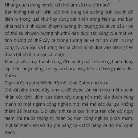
Nhưng quan trọng hơn là cái thứ tám sẽ như thế nào?
Bạn không thể chỉ nhìn vào tình trạng thị trường kinh doanh đã
diễn ra trong quá khứ hay đang tiến triển trong hiện tại mà bạn
phải nhận định được khuynh hướng thị trường sẽ đi về đâu - và
có thể sẽ chuyển hướng như thế nào dưới tác động của một vài
tình huống có thể xảy ra trong tương lai và từ đó định hướng
công ty của bạn và hướng đi của chính mình dựa vào những tiên
đoán tốt nhất mà bạn có được
Mọi sự kiện, mọi thành công đều xuất phát từ những hành động
kịp thời cùng những tư duy táo bạo, nhạy bén và thông minh - Bill
Gates.
Tạp chí Computer World đã mô tả về Gates như sau:
Chỉ vài năm trước đây, anh ta đã được tôn vinh như một doanh
nhân cộc tính, dám can đảm xây dựng nên một tập đoàn hùng
mạnh từ một ngành công nghiệp mới mẻ mà các đại gia không
thèm để mắt tới. Giờ đây anh ta bị coi là một tên côn đồ nguy
hiểm chỉ muốn thống trị toàn bộ nền công nghiệp phần mềm,
một kẻ tham lam vô độ, phỉ báng cả khách hàng và đối thủ cạnh
tranh.