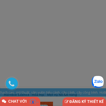
 sân vườn tiểu cảnh, cây cảnh, cây công trình. Hotline: 0965.163.169
Horrible Science - Hóa Học - Một Vụ Nổ Ầm Vang
ĐĂNG KÝ THIẾT KẾ
CHAT VỚI