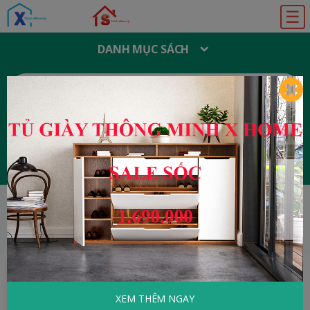
☰
DANH MỤC SÁCH
T
Ì
M
K
I
Ế
M
:
Đăng ký
Đăng nhập
HOME
Y Học - Sức Khỏe
100 Cách Chữa
Bệnh Thần Kinh
XEM THÊM NGAY