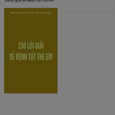
230 lời giải về bệnh tật trẻ em