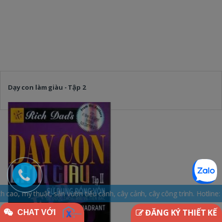
Dạy con làm giàu - Tập 2
ân vườn tiểu cảnh, cây cảnh, cây công trình. Hotline: 0965.163.169 -
ĐĂNG KÝ THIẾT KẾ
CHAT VỚI