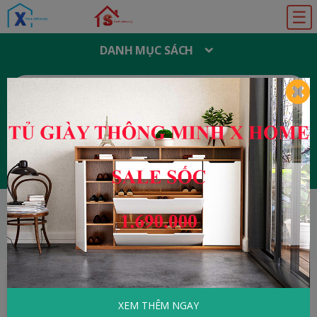
☰
DANH MỤC SÁCH
T
Ì
M
K
I
Ế
M
:
Đăng ký
Đăng nhập
HOME
Y Học - Sức Khỏe
Bệnh Cao Huyết
Áp Và Cách Điều Trị
XEM THÊM NGAY