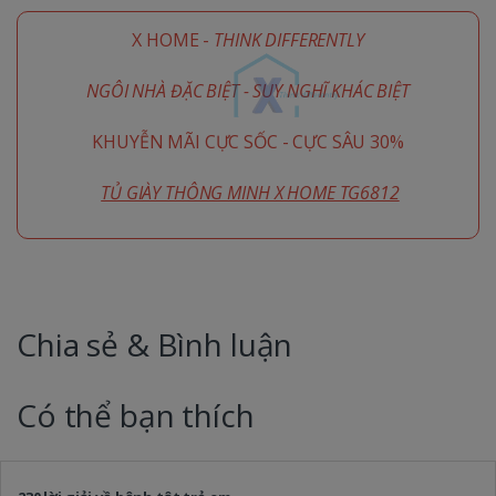
X HOME -
THINK DIFFERENTLY
NGÔI NHÀ ĐẶC BIỆT - SUY NGHĨ KHÁC BIỆT
KHUYỄN MÃI CỰC SỐC - CỰC SÂU 30%
TỦ GIÀY THÔNG MINH X HOME TG6812
Chia sẻ & Bình luận
Có thể bạn thích