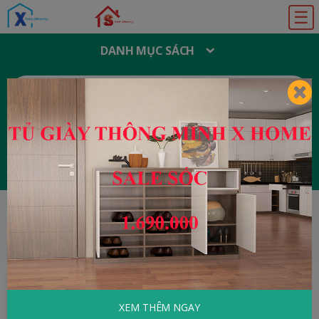
☰
DANH MỤC SÁCH
T
Ì
M
K
I
Ế
M
:
Đăng ký
Đăng nhập
HOME
Tâm Lý - Kỹ Năng Sống
Bí Mật
Hành Trình Tình Yêu
XEM THÊM NGAY