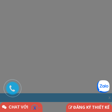
X HOME - THINKDI
ĐĂNG KÝ THIẾT KẾ
CHAT VỚI