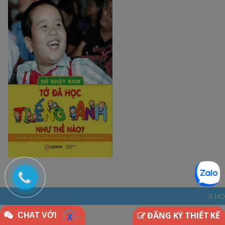
X HOME - THINKDIFFER
ĐĂNG KÝ THIẾT KẾ
CHAT VỚI