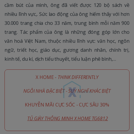
cầm bút của mình, ông đã viết được 120 bộ sách về
nhiều lĩnh vực,. Sức lao động của ông hiếm thấy với hơn
30.000 trang chia cho 33 năm, trung bình mỗi năm 900
trang. Tác phẩm của ông là những đóng góp lớn cho
văn hoá Việt Nam, thuộc nhiều lĩnh vực: văn học, ngôn
ngữ, triết học, giáo dục, gương danh nhân, chính trị,
kinh tế, du kí, dịch tiểu thuyết, tiểu luận phê bình,…
X HOME -
THINK DIFFERENTLY
NGÔI NHÀ ĐẶC BIỆT - SUY NGHĨ KHÁC BIỆT
KHUYỄN MÃI CỰC SỐC - CỰC SÂU 30%
TỦ GIÀY THÔNG MINH X HOME TG6812