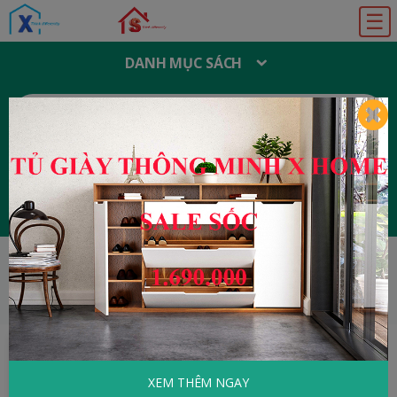
☰
DANH MỤC SÁCH
T
Ì
M
K
I
Ế
M
:
Đăng ký
Đăng nhập
HOME
Tâm Lý - Kỹ Năng Sống
Chúng Tôi
Tập Viết Tiếng Việt
XEM THÊM NGAY