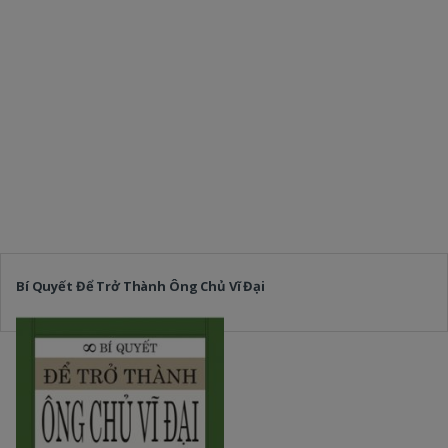
Bí Quyết Để Trở Thành Ông Chủ Vĩ Đại