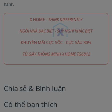
hành.
X HOME -
THINK DIFFERENTLY
NGÔI NHÀ ĐẶC BIỆT - SUY NGHĨ KHÁC BIỆT
KHUYỄN MÃI CỰC SỐC - CỰC SÂU 30%
TỦ GIÀY THÔNG MINH X HOME TG6812
Chia sẻ & Bình luận
Có thể bạn thích