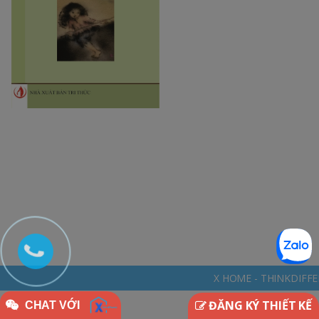
X HOME - THINKDIFFERENTLY * NGÔI NHÀ
ĐĂNG KÝ THIẾT KẾ
CHAT VỚI