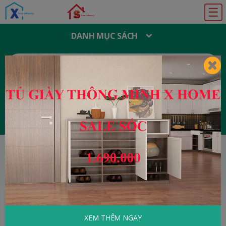
☰
DANH MỤC SÁCH
T
Ì
M
K
I
Ế
M
:
Đăng ký
Đăng nhập
HOME
Thể Thao - Nghệ Thuật
Luật Cờ
Tướng
XEM THÊM NGAY