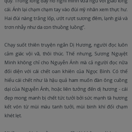
quỷ. Trong lòng đầy hồ nghi mình vừa ngủ với giao long
cái. Ánh lại chạm chạm tay vào đùi mỹ nhân xem thực hư.
Hai đùi nàng trắng lốp, ướt rượt sương đêm, lạnh giá và
trơn nhẫy như da con thuồng luồng”.
Chạy suốt thiên truyện ngắn Dị Hương, người đọc luôn
cảm giác vội vã, thôi thúc. Thế nhưng, Sương Nguyệt
Minh không chỉ cho Nguyễn Ánh mà cả người đọc nữa
đối diện với cái chết oan khiên của Ngọc Bình. Có thể
hiểu cái chết như là hậu quả ham muốn đàn ông cuồng
dại của Nguyễn Ánh, hoặc liên tưởng đến dị hương - cái
đẹp mong manh bị chết tức tưởi bởi sức mạnh tà hương
kết vón từ mùi máu tanh tưởi, mùi binh khí đối chạm
khét lẹt.