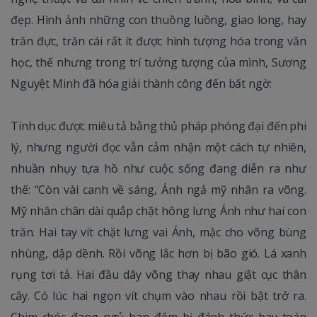
đẹp. Hình ảnh những con thuồng luồng, giao long, hay
trăn đực, trăn cái rất ít được hình tượng hóa trong văn
học, thế nhưng trong trí tưởng tượng của mình, Sương
Nguyệt Minh đã hóa giải thành công đến bất ngờ:
Tính dục được miêu tả bằng thủ pháp phóng đại đến phi
lý, nhưng người đọc vẫn cảm nhận một cách tự nhiên,
nhuần nhụy tựa hồ như cuộc sống đang diễn ra như
thế: “Còn vài canh về sáng, Ánh ngả mỹ nhân ra võng.
Mỹ nhân chân dài quắp chặt hông lưng Ánh như hai con
trăn. Hai tay vít chặt lưng vai Ánh, mặc cho võng bùng
nhùng, dập dềnh. Rồi võng lắc hơn bị bão gió. Lá xanh
rụng tơi tả. Hai đầu dây võng thay nhau giật cục thân
cây. Có lúc hai ngọn vít chụm vào nhau rồi bật trở ra.
Chim chóc đang ngủ ban đêm bị đánh thức bay toán