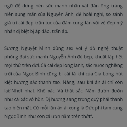
ngữ để dựng nên sức mạnh nhân vật đàn ông tráng
niên sung mãn của Nguyễn Ánh, để hoài nghi, so sánh
giá trị cái đẹp trần tục của đám cung tần với vẻ đẹp mỹ
nhân dị biệt bị áp đảo, trấn áp.
Sương Nguyệt Minh dùng sex với ý đồ nghệ thuật
phóng đại sức mạnh Nguyễn Ánh đè bẹp, khuất lấp hết
mọi thứ trên đời. Cả cái đẹp long lanh, sắc nước nghiêng
trời của Ngọc Bình cũng bị cái tà khí của Gia Long hút
kiệt hương sắc thanh tao. Nàng, sau khi ân ái chỉ còn
lại:“Nhợt nhạt. Khô xác. Và thất sắc. Nằm đườn đưỡn
như cái xác vô hồn. Dị hương sang trọng quý phái thanh
tao biến mất. Cứ mỗi lần ân ái xong là Đức phi tam cung
Ngọc Bình như con cá ươn nằm trên thớt”.