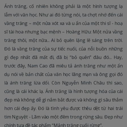
Ánh trăng, cố nhiên không phải là một hình tượng lạ
lẫm với văn học. Như ai đó từng nói, ta chợt nhớ đến cái
vầng trăng – một nửa xót xa và u ẩn của một thi sĩ - hoạ
sĩ tài hoa nhưng bạc mệnh – Hoàng Hữu: Một nửa vầng
trăng thôi, một nữa... Ai bỏ quên lặng lẽ sáng trên trời.
Đó là vầng trăng của sự tiếc nuối, của nỗi buồn những
gì đẹp nhất đã mất đi, đã bị “bỏ quên” đâu đó... Hay,
trước đây, Nam Cao đã miêu tả ánh trăng như một ẩn
dụ nói về bản chất của văn học lãng mạn và ông gọi đó
là ánh trăng lừa dối. Còn Nguyễn Minh Châu thì sao,
cũng là cái khác lạ. Ánh trăng là hình tượng hóa của cái
đẹp mà không dễ gì nắm bắt được và không gì sâu thẳm
hơn cái đẹp ấy. Đó là tình yêu được thêu dệt từ hai trái
tim Nguyệt - Lãm vào một đêm trong rừng sâu. Đẹp như
chính tựa đề tác phẩm “Mảnh trăng cuối rừng”.