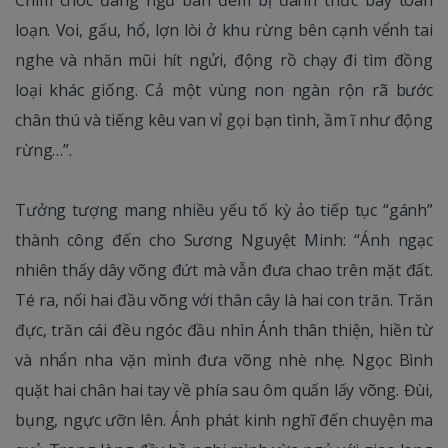
loạn. Voi, gấu, hổ, lợn lòi ở khu rừng bên cạnh vểnh tai
nghe và nhăn mũi hít ngửi, động rồ chạy đi tìm đồng
loại khác giống. Cả một vùng non ngàn rộn rã bước
chân thú và tiếng kêu van vỉ gọi bạn tình, ầm ĩ như động
rừng…”.
Tưởng tượng mang nhiều yếu tố kỳ ảo tiếp tục “gánh”
thành công đến cho Sương Nguyệt Minh: “Ánh ngạc
nhiên thấy dây võng đứt mà vẫn đưa chao trên mặt đất.
Té ra, nối hai đầu võng với thân cây là hai con trăn. Trăn
đực, trăn cái đều ngóc đầu nhìn Ánh thân thiện, hiền từ
và nhẩn nha vặn mình đưa võng nhè nhẹ. Ngọc Bình
quặt hai chân hai tay về phía sau ôm quấn lấy võng. Đùi,
bụng, ngực ưỡn lên. Ánh phát kinh nghĩ đến chuyện ma