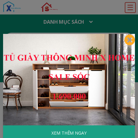
☰
DANH MỤC SÁCH
T
Ì
M
K
I
Ế
M
:
Đăng ký
Đăng nhập
HOME
Văn Học Việt Nam
Dị Hương
XEM THÊM NGAY