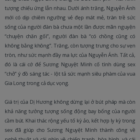
tượng chiếu ứng lẫn nhau. Dưới ánh trăng, Nguyễn Ánh
mới có dịp chiêm ngưỡng vẻ đẹp mát mẻ, tràn trề sức
sống của người đàn bà chưa một lần được mãn nguyện
“chuyện chăn gối”, người đàn bà “có chồng cũng có
không bằng không”. Trăng, còn tượng trưng cho sự vẹn
tròn, như sức mạnh đầy ma lực của Nguyễn Ánh. Tất cả,
đó là cái cớ để Sương Nguyệt Minh cố tình dùng sex
“chở” ý đồ sáng tác - lột tả sức mạnh siêu phàm của vua
Gia Long trong cả dục vọng.
Giá trị của Dị Hương không dừng lại ở bút pháp mà còn
khả năng tưởng tượng sống động bay bổng của người
cầm bút. Khai thác rộng yếu tố kỳ ảo, kết hợp ly kỳ trong
sex đã giúp cho Sương Nguyệt Minh thành công về
nghệ thuật và cái nhìn về chiến tranh, hòa bình, và cái