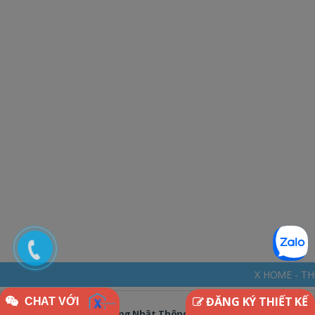
X HOME - THINKDIFFERENTLY *
ĐĂNG KÝ THIẾT KẾ
CHAT VỚI
1800 Câu Đàm Thoại Tiếng Nhật Thông Dụng - Kèm File Audio