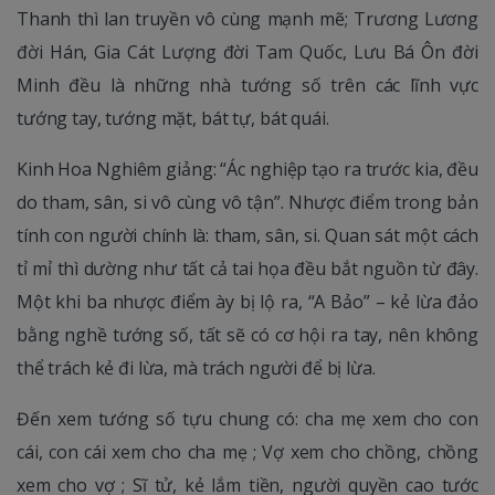
Thanh thì lan truyền vô cùng mạnh mẽ; Trương Lương
đời Hán, Gia Cát Lượng đời Tam Quốc, Lưu Bá Ôn đời
Minh đều là những nhà tướng số trên các lĩnh vực
tướng tay, tướng mặt, bát tự, bát quái.
Kinh Hoa Nghiêm giảng: “Ác nghiệp tạo ra trước kia, đều
do tham, sân, si vô cùng vô tận”. Nhược điểm trong bản
tính con người chính là: tham, sân, si. Quan sát một cách
tỉ mỉ thì dường như tất cả tai họa đều bắt nguồn từ đây.
Một khi ba nhược điểm ày bị lộ ra, “A Bảo” – kẻ lừa đảo
bằng nghề tướng số, tất sẽ có cơ hội ra tay, nên không
thể trách kẻ đi lừa, mà trách người để bị lừa.
Đến xem tướng số tựu chung có: cha mẹ xem cho con
cái, con cái xem cho cha mẹ ; Vợ xem cho chồng, chồng
xem cho vợ ; Sĩ tử, kẻ lắm tiền, người quyền cao tước