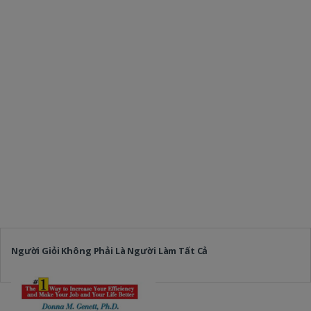
Người Giỏi Không Phải Là Người Làm Tất Cả