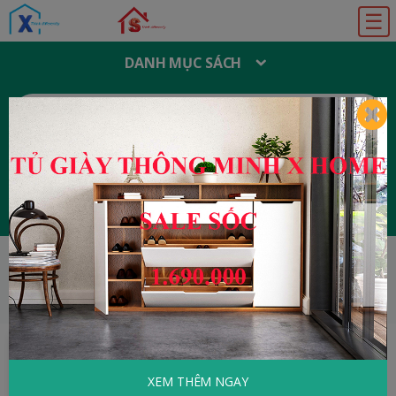
☰
DANH MỤC SÁCH
T
Ì
M
K
I
Ế
M
:
Đăng ký
Đăng nhập
HOME
Văn Hóa - Tôn Giáo
Tôi Là Thầy
Tướng Số - Tập 1
XEM THÊM NGAY