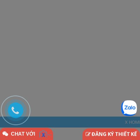
X HOME - THINKDIFFER
ĐĂNG KÝ THIẾT KẾ
CHAT VỚI