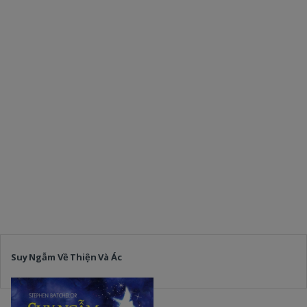
Suy Ngẫm Về Thiện Và Ác