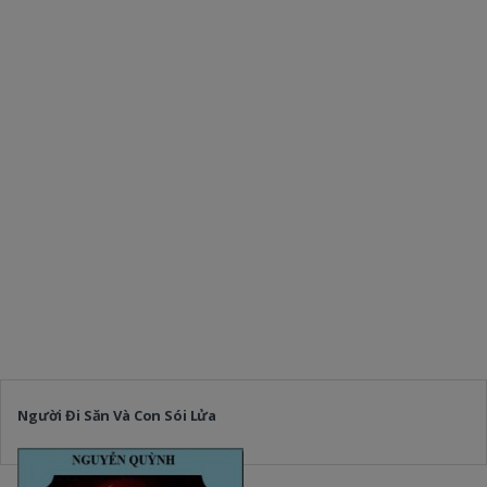
Người Đi Săn Và Con Sói Lửa