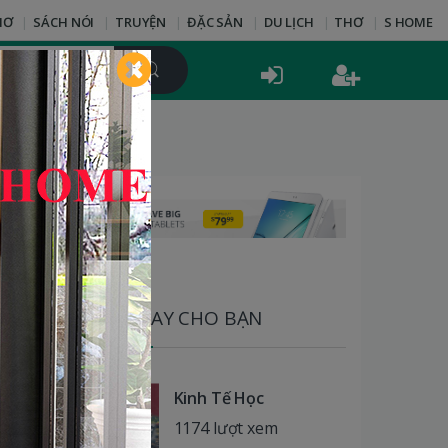
HƠ
SÁCH NÓI
TRUYỆN
ĐẶC SẢN
DU LỊCH
THƠ
S HOME
SÁCH HAY CHO BẠN
Kinh Tế Học
1174 lượt xem