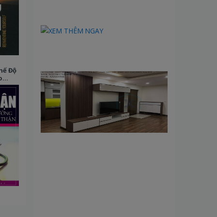
hế Độ
o
ận