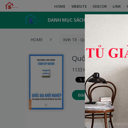
HOME
WEBSITE
XDECOR
LINK
DANH MỤC SÁCH
HOME
Kinh Tế - Quản Lý
Quốc G
Quốc Gia Khởi Ng
1133 lượt xem
Đăng nhập để thêm Sách