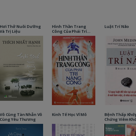
Hơi Thở Nuôi Dưỡng
Hình Thần Trang
Luật Trí Não
Và Trị Liệu
Công Của Phái Trí
Năng Công
Vô Cùng Tàn Nhẫn Vô
Kinh Tế Học Vĩ Mô
Bệnh Thấp Khớ
Cùng Yêu Thương
Chứng Viêm Kh