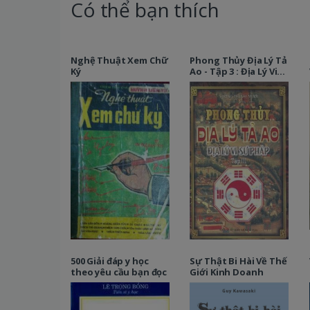
Có thể bạn thích
Nghệ Thuật Xem Chữ
Phong Thủy Địa Lý Tả
Ký
Ao - Tập 3 : Địa Lý Vi
Sư Pháp
500 Giải đáp y học
Sự Thật Bi Hài Về Thế
theo yêu cầu bạn đọc
Giới Kinh Doanh