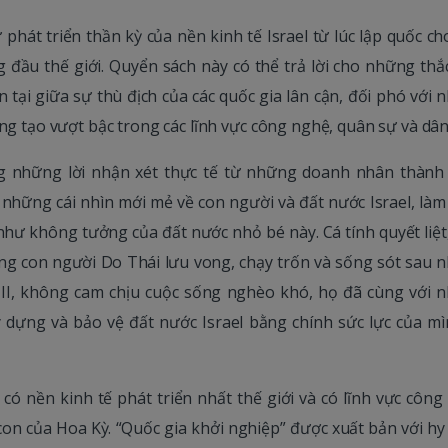
 phát triển thần kỳ của nền kinh tế Israel từ lúc lập quốc c
 đầu thế giới. Quyển sách này có thể trả lời cho những thắ
 tại giữa sự thù địch của các quốc gia lân cận, đối phó với
ng tạo vượt bậc trong các lĩnh vực công nghệ, quân sự và dân
ng những lời nhận xét thực tế từ những doanh nhân thành
những cái nhìn mới mẻ về con người và đất nước Israel, làm
ư không tưởng của đất nước nhỏ bé này. Cá tính quyết liệt
g con người Do Thái lưu vong, chạy trốn và sống sót sau 
ứ II, không cam chịu cuộc sống nghèo khó, họ đã cùng với 
dựng và bảo vệ đất nước Israel bằng chính sức lực của mì
có nền kinh tế phát triển nhất thế giới và có lĩnh vực côn
con của Hoa Kỳ. “Quốc gia khởi nghiệp” được xuất bản với hy