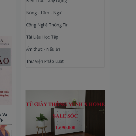
Kiến Trúc - Xây Dựng
Nông - Lâm - Ngư
Công Nghệ Thông Tin
Tài Liệu Học Tập
Ẩm thực - Nấu ăn
Thư Viện Pháp Luật
p Và
ớp