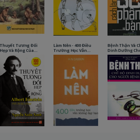
Thuyết Tương Đối
Làm Nên - 400 Điều
Bệnh Thận Và C
Hẹp Và Rộng Của
Trường Học Vẫn
Dinh Dưỡng Ch
Albert Einstein
Không Dạy Bạn
Người Bệnh Th