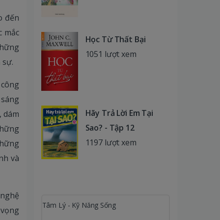
ho đến
c mắc
Học Từ Thất Bại
 những
1051 lượt xem
 sự.
 công
 sáng
Hãy Trả Lời Em Tại
, dám
Sao? - Tập 12
những
1197 lượt xem
những
nh và
g nghệ
Tâm Lý - Kỹ Năng Sống
 vọng