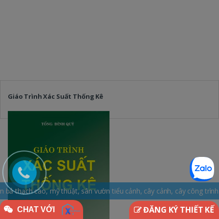
Giáo Trình Xác Suất Thống Kê
huật, sân vườn tiểu cảnh, cây cảnh, cây công trình. Hotline: 0965.16
ĐĂNG KÝ THIẾT KẾ
CHAT VỚI