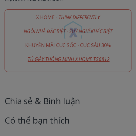
X HOME -
THINK DIFFERENTLY
NGÔI NHÀ ĐẶC BIỆT - SUY NGHĨ KHÁC BIỆT
KHUYỄN MÃI CỰC SỐC - CỰC SÂU 30%
TỦ GIÀY THÔNG MINH X HOME TG6812
Chia sẻ & Bình luận
Có thể bạn thích