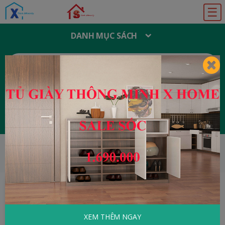
☰
DANH MỤC SÁCH
T
Ì
M
K
I
Ế
M
:
Đăng ký
Đăng nhập
HOME
Y Học - Sức Khỏe
Khí Công Kinh Lạc
XEM THÊM NGAY