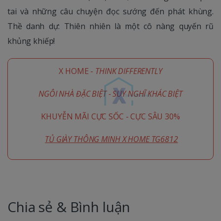
tai và những câu chuyện đọc sướng đến phát khùng.
Thề danh dự: Thiên nhiên là một cô nàng quyến rũ
khủng khiếp!
X HOME -
THINK DIFFERENTLY
NGÔI NHÀ ĐẶC BIỆT - SUY NGHĨ KHÁC BIỆT
KHUYỄN MÃI CỰC SỐC - CỰC SÂU 30%
TỦ GIÀY THÔNG MINH X HOME TG6812
Chia sẻ & Bình luận