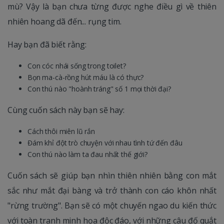
mù? Vậy là bạn chưa từng được nghe điều gì về thiên
nhiên hoang dã đến... rụng tim.
Hay bạn đã biết rằng:
Con cóc nhái sống trong toilet?
Bọn ma-cà-rồng hút máu là có thực?
Con thú nào "hoành tráng" số 1 mọi thời đại?
Cùng cuốn sách này bạn sẽ hay:
Cách thôi miên lũ rắn
Đám khỉ đột trò chuyện với nhau tình tứ đến đâu
Con thú nào làm ta đau nhất thế giới?
Cuốn sách sẽ giúp bạn nhìn thiên nhiên bằng con mắt
sắc như mắt đại bàng và trở thành con cáo khôn nhất
"rừng trường". Bạn sẽ có một chuyến ngao du kiến thức
với toàn tranh minh họa độc đáo, với những câu đố quắt