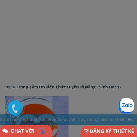
100% Trọng Tâm Ôn Kiến Thức Luyện Kỹ Năng - Sinh Học 12
sân vườn tiểu cảnh, cây cảnh, cây công trình. Hotline: 0965.163.169
ĐĂNG KÝ THIẾT KẾ
CHAT VỚI