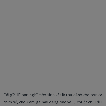
Cái gì? "!!!" bạn nghĩ môn sinh vật là thứ dành cho bọn óc
chim sẻ, cho đám gà mái oang oác và lũ chuột chũi đui