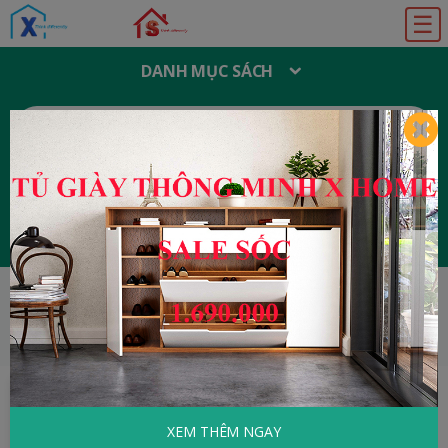
☰
DANH MỤC SÁCH
T
Ì
M
K
I
Ế
M
:
Đăng ký
Đăng nhập
HOME
Khoa Học - Kỹ Thuật
Horrible
Science - Thiên Nhiên Hoang Dã
XEM THÊM NGAY