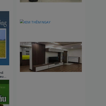
hổ
au