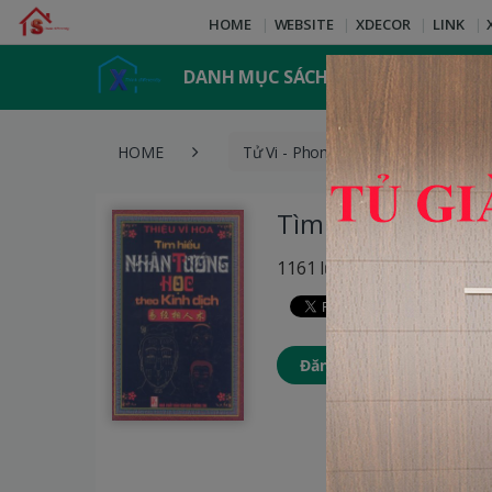
HOME
WEBSITE
XDECOR
LINK
DANH MỤC SÁCH
HOME
Tử Vi - Phong Thủy
Tìm H
Tìm Hiểu Nhân Tư
1161 lượt xem
Đăng nhập để thêm Sách