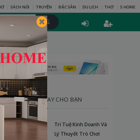
HƠ
SÁCH NÓI
TRUYỆN
ĐẶC SẢN
DU LỊCH
THƠ
S HOME
SÁCH HAY CHO BẠN
Trí Tuệ Kinh Doanh Và
Lý Thuyết Trò Chơi