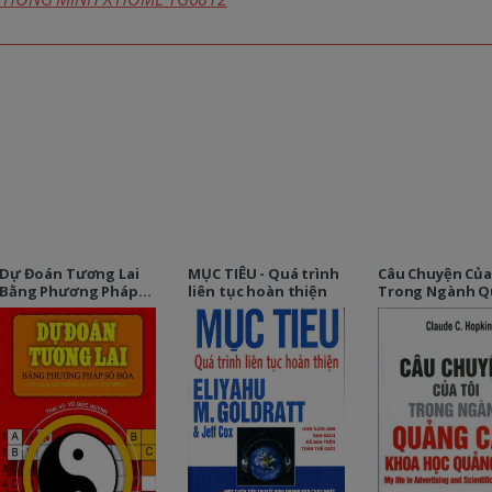
Dự Đoán Tương Lai
MỤC TIÊU - Quá trình
Câu Chuyện Của
Bằng Phương Pháp
liên tục hoàn thiện
Trong Ngành 
Số Hóa
Cáo & Khoa Học
Quảng Cáo