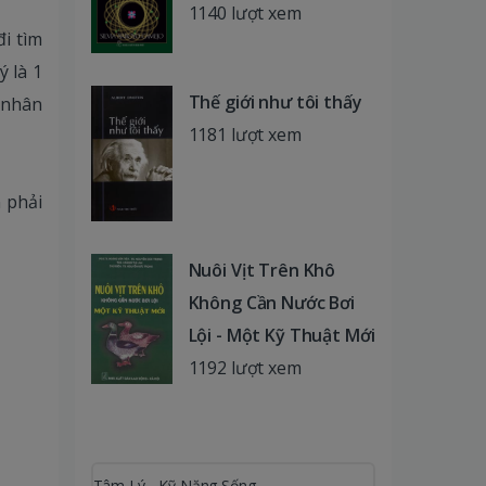
1140 lượt xem
đi tìm
ý là 1
Thế giới như tôi thấy
ừ nhân
1181 lượt xem
 phải
Nuôi Vịt Trên Khô
Không Cần Nước Bơi
Lội - Một Kỹ Thuật Mới
1192 lượt xem
Tâm Lý - Kỹ Năng Sống