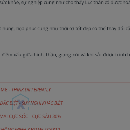
 sức khỏe, sự nghiệp cũng như cho thấy Lục thân có được ho
t hung, họa phúc cũng như thời cơ tốt đẹp có thể thay đổi c
 điềm xấu giữa hình, thần, giọng nói và khí sắc được trình 
OME -
THINK DIFFERENTLY
ĐẶC BIỆT - SUY NGHĨ KHÁC BIỆT
ÃI CỰC SỐC - CỰC SÂU 30%
 THÔNG MINH X HOME TG6812