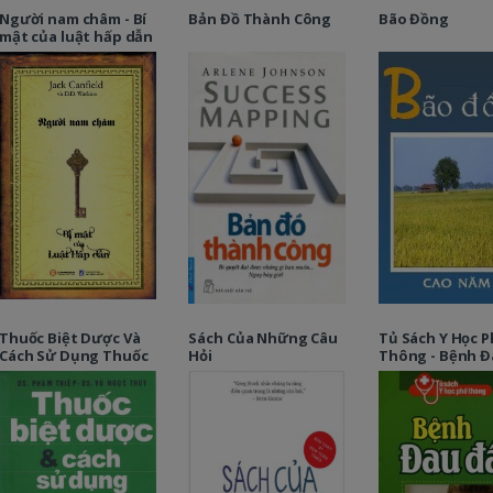
Người nam châm - Bí
Bản Đồ Thành Công
Bão Đồng
mật của luật hấp dẫn
Thuốc Biệt Dược Và
Sách Của Những Câu
Tủ Sách Y Học P
Cách Sử Dụng Thuốc
Hỏi
Thông - Bệnh Đ
Đầu