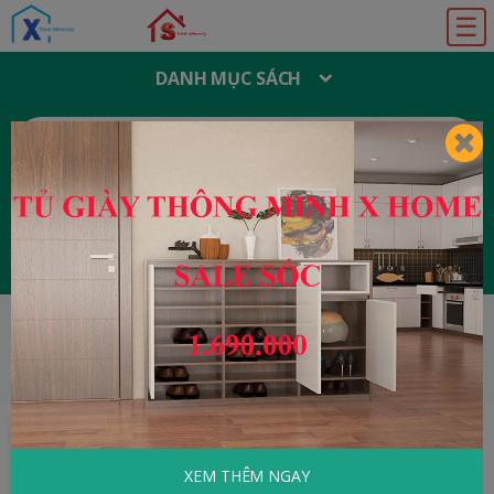
☰
DANH MỤC SÁCH
T
Ì
M
K
I
Ế
M
:
Đăng ký
Đăng nhập
HOME
Tâm Lý - Kỹ Năng Sống
Nghệ Thuật
Sống Tự Tin
XEM THÊM NGAY