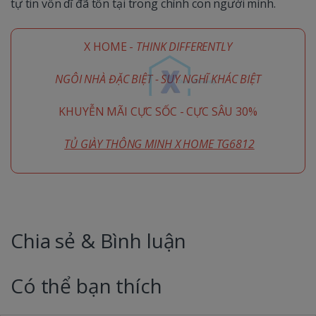
tự tin vốn dĩ đã tồn tại trong chính con người mình.
X HOME -
THINK DIFFERENTLY
NGÔI NHÀ ĐẶC BIỆT - SUY NGHĨ KHÁC BIỆT
KHUYỄN MÃI CỰC SỐC - CỰC SÂU 30%
TỦ GIÀY THÔNG MINH X HOME TG6812
Chia sẻ & Bình luận
Có thể bạn thích