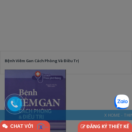
Bệnh Viêm Gan Cách Phòng Và Điều Trị
X HOME - THINKDIFFERENTLY * N
ĐĂNG KÝ THIẾT KẾ
CHAT VỚI