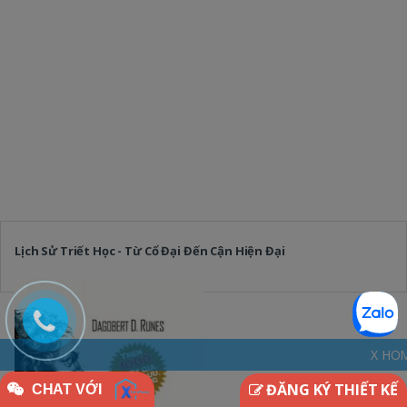
Lịch Sử Triết Học - Từ Cổ Đại Đến Cận Hiện Đại
X HOME - THINKDIFFER
ĐĂNG KÝ THIẾT KẾ
CHAT VỚI