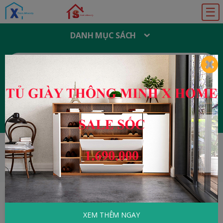
☰
DANH MỤC SÁCH
T
Ì
M
K
I
Ế
M
:
Đăng ký
Đăng nhập
HOME
Tâm Lý - Kỹ Năng Sống
1% và 99%
Tài Năng Và Mồ Hôi Nước Mắt
XEM THÊM NGAY