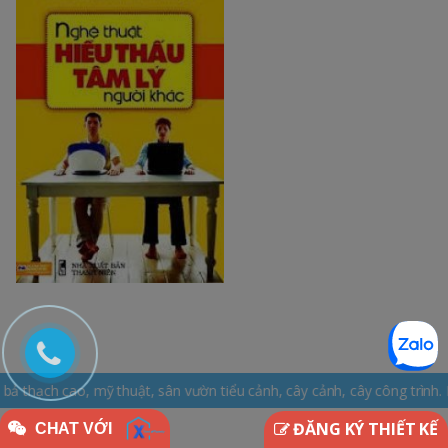
huật, sân vườn tiểu cảnh, cây cảnh, cây công trình. Hotline: 0965.16
ĐĂNG KÝ THIẾT KẾ
CHAT VỚI