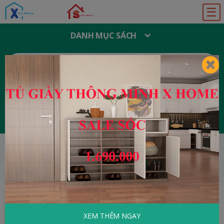
☰
DANH MỤC SÁCH
T
Ì
M
K
I
Ế
M
:
Đăng ký
Đăng nhập
HOME
Tâm Lý - Kỹ Năng Sống
Người Đức
Dạy Con Trên Bàn Ăn
XEM THÊM NGAY