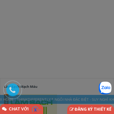
Làm Sạch Mạch Máu
DIFFERENTLY * NGÔI NHÀ ĐẶC BIỆT - SUY NGHĨ KHÁC BIỆT chuyên thiết kế
ĐĂNG KÝ THIẾT KẾ
CHAT VỚI