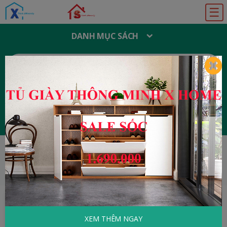
☰
DANH MỤC SÁCH
T
Ì
M
K
I
Ế
M
:
Đăng ký
Đăng nhập
HOME
Tâm Lý - Kỹ Năng Sống
Những
Chấn Thương Tâm Lý Hiện Đại
XEM THÊM NGAY