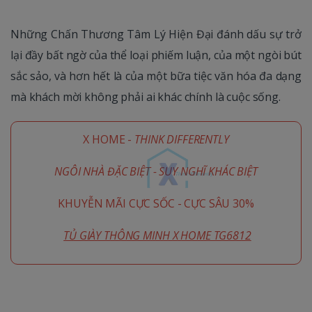
Những Chấn Thương Tâm Lý Hiện Đại đánh dấu sự trở
lại đầy bất ngờ của thể loại phiếm luận, của một ngòi bút
sắc sảo, và hơn hết là của một bữa tiệc văn hóa đa dạng
mà khách mời không phải ai khác chính là cuộc sống.
X HOME -
THINK DIFFERENTLY
NGÔI NHÀ ĐẶC BIỆT - SUY NGHĨ KHÁC BIỆT
KHUYỄN MÃI CỰC SỐC - CỰC SÂU 30%
TỦ GIÀY THÔNG MINH X HOME TG6812