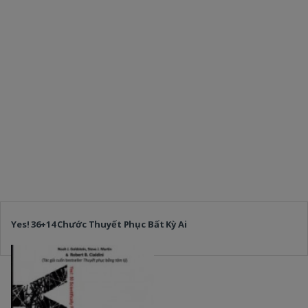
Yes! 36+14 Chước Thuyết Phục Bất Kỳ Ai