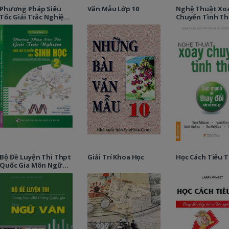
Phương Pháp Siêu
Văn Mẫu Lớp 10
Nghệ Thuật Xo
Tốc Giải Trắc Nghiệm
Chuyển Tình Th
Khtn Môn Sinh Học -
Tập 2
Bộ Đề Luyện Thi Thpt
Giải Trí Khoa Học
Học Cách Tiêu T
Quốc Gia Môn Ngữ
Văn