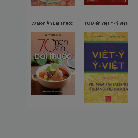
70 Món Ăn Bài Thuốc
Từ Điển Việt Ý - Ý Việt