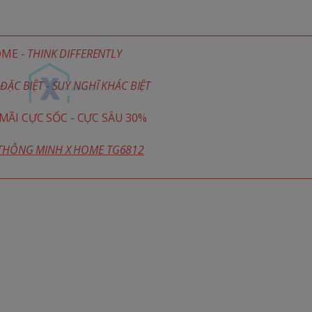
OME -
THINK DIFFERENTLY
ĐẶC BIỆT - SUY NGHĨ KHÁC BIỆT
ÃI CỰC SỐC - CỰC SÂU 30%
 THÔNG MINH X HOME TG6812