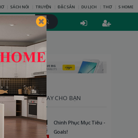
HƠ
SÁCH NÓI
TRUYỆN
ĐẶC SẢN
DU LỊCH
THƠ
S HOME
SÁCH HAY CHO BẠN
Chinh Phục Mục Tiêu -
Goals!