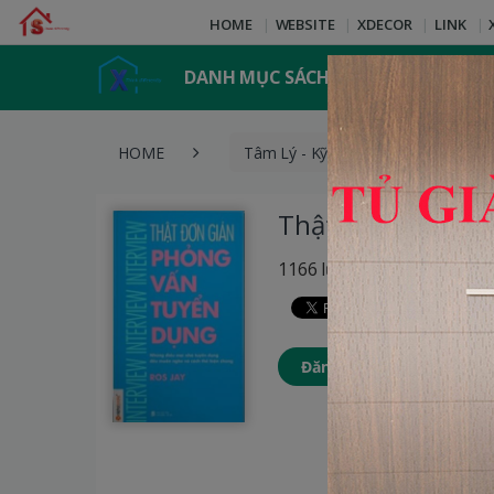
HOME
WEBSITE
XDECOR
LINK
DANH MỤC SÁCH
HOME
Tâm Lý - Kỹ Năng Sống
T
Thật Đơn Giản - 
1166 lượt xem
Đăng nhập để thêm Sách